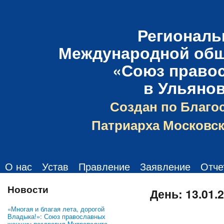
Региональ
Международной общ
«Союз право
в Ульяно
Создан по Благо
Патриарха Московск
О нас
Устав
Правление
Заявление
Отче
Новости
День:
13.01.
«Многая и благая лета, дорогой
Владыка!»: Союз православных
женщин поздравил Митрополита