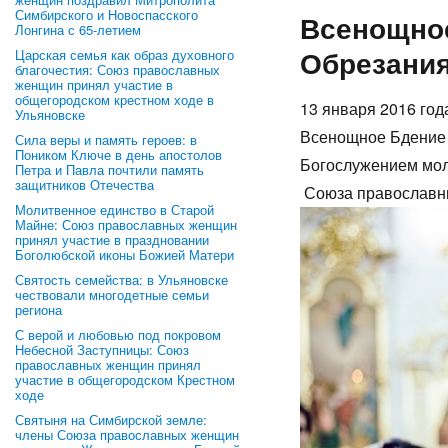
Симбирского и Новоспасского
Всенощное
Лонгина с 65-летием
Обрезания
Царская семья как образ духовного
благочестия: Союз православных
женщин принял участие в
общегородском крестном ходе в
13 января 2016 год
Ульяновске
Всенощное Бдение 
Сила веры и память героев: в
Поником Ключе в день апостолов
Богослужением мол
Петра и Павла почтили память
защитников Отечества
Союза православны
Молитвенное единство в Старой
Майне: Союз православных женщин
принял участие в праздновании
Боголюбской иконы Божией Матери
Святость семейства: в Ульяновске
чествовали многодетные семьи
региона
С верой и любовью под покровом
Небесной Заступницы: Союз
православных женщин принял
участие в общегородском Крестном
ходе
Святыня на Симбирской земле:
члены Союза православных женщин