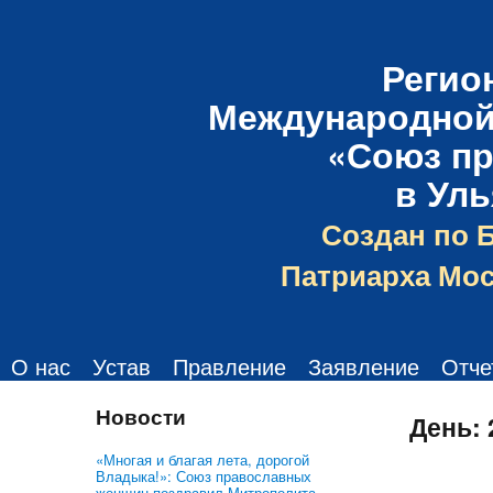
Регио
Международной
«Союз п
в Ул
Создан по 
Патриарха Мос
О нас
Устав
Правление
Заявление
Отче
Новости
День:
«Многая и благая лета, дорогой
Владыка!»: Союз православных
женщин поздравил Митрополита