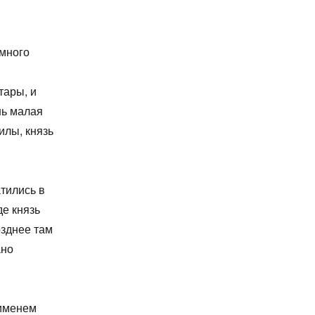
много
тары, и
шь малая
илы, князь
ы
тились в
де князь
озднее там
ано
 именем