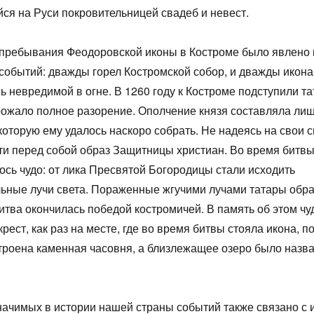
ся на Руси покровительницей свадеб и невест.
 пребывания Феодоровской иконы в Костроме было явлено 
событий: дважды горел Костромской собор, и дважды икона
ь невредимой в огне. В 1260 году к Костроме подступили та
рожало полное разорение. Ополчение князя составляла ли
которую ему удалось наскоро собрать. Не надеясь на свои с
ти перед собой образ Защитницы христиан. Во время битв
сь чудо: от лика Пресвятой Богородицы стали исходить
ьные лучи света. Пораженные жгучими лучами татары обра
битва окончилась победой костромичей. В память об этом чу
крест, как раз на месте, где во время битвы стояла икона, п
роена каменная часовня, а близлежащее озеро было назв
начимых в истории нашей страны событий также связано с