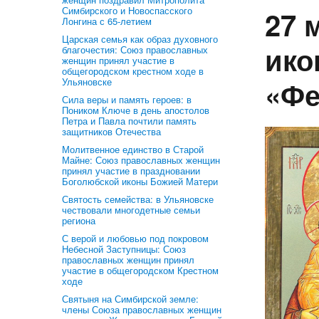
Симбирского и Новоспасского
27 
Лонгина с 65-летием
Царская семья как образ духовного
ико
благочестия: Союз православных
женщин принял участие в
общегородском крестном ходе в
«Фе
Ульяновске
Сила веры и память героев: в
Поником Ключе в день апостолов
Петра и Павла почтили память
защитников Отечества
Молитвенное единство в Старой
Майне: Союз православных женщин
принял участие в праздновании
Боголюбской иконы Божией Матери
Святость семейства: в Ульяновске
чествовали многодетные семьи
региона
С верой и любовью под покровом
Небесной Заступницы: Союз
православных женщин принял
участие в общегородском Крестном
ходе
Святыня на Симбирской земле:
члены Союза православных женщин