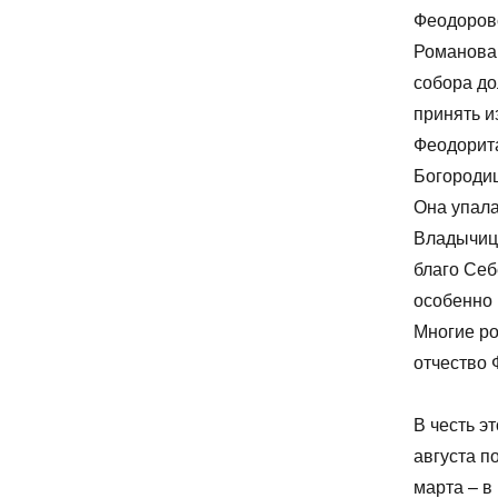
Феодоровс
Романова.
собора до
принять и
Феодорита
Богородиц
Она упала
Владычице
благо Себ
особенно 
Многие ро
отчество 
В честь э
августа п
марта – в