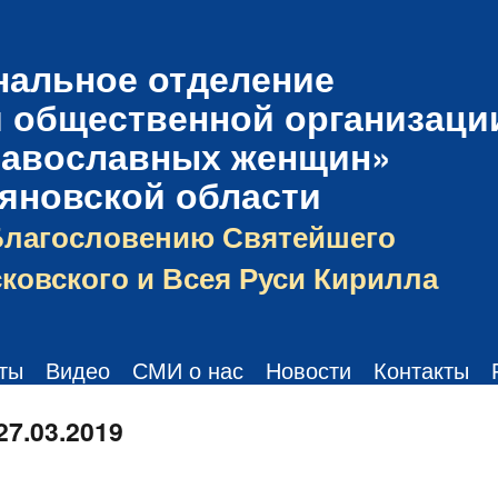
нальное отделение
 общественной организаци
равославных женщин»
ьяновской области
Благословению Святейшего
ковского и Всея Руси Кирилла
ты
Видео
СМИ о нас
Новости
Контакты
27.03.2019