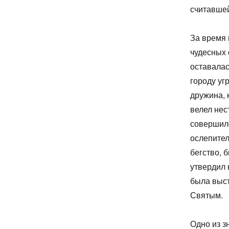
считавшей
За время
чудесных 
оставалас
городу уг
дружина, 
велел нес
совершило
ослепител
бегство, 
утвердил 
была выст
Святым.
Одно из з