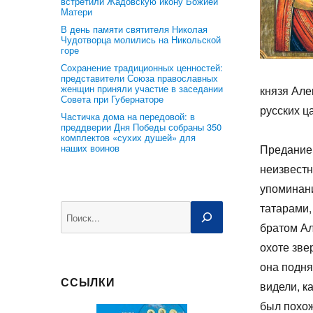
встретили Жадовскую икону Божией
Матери
В день памяти святителя Николая
Чудотворца молились на Никольской
горе
Сохранение традиционных ценностей:
представители Союза православных
женщин приняли участие в заседании
князя Але
Совета при Губернаторе
русских ц
Частичка дома на передовой: в
преддверии Дня Победы собраны 350
комплектов «сухих душей» для
наших воинов
Предание 
неизвестн
упоминани
татарами,
Поиск
братом Ал
охоте зве
она подня
ССЫЛКИ
видели, к
был похож