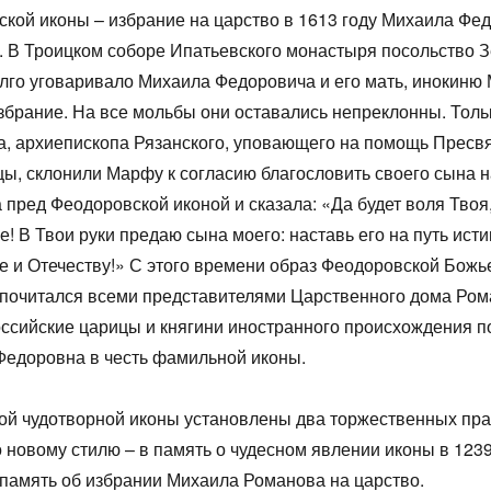
кой иконы – избрание на царство в 1613 году Михаила Фе
 В Троицком соборе Ипатьевского монастыря посольство З
лго уговаривало Михаила Федоровича и его мать, инокиню
збрание. На все мольбы они оставались непреклонны. Толь
, архиепископа Рязанского, уповающего на помощь Пресв
ы, склонили Марфу к согласию благословить своего сына н
 пред Феодоровской иконой и сказала: «Да будет воля Твоя
! В Твои руки предаю сына моего: наставь его на путь исти
е и Отечеству!» С этого времени образ Феодоровской Бож
почитался всеми представителями Царственного дома Ром
ссийские царицы и княгини иностранного происхождения п
Федоровна в честь фамильной иконы.
той чудотворной иконы установлены два торжественных пра
о новому стилю – в память о чудесном явлении иконы в 1239
 память об избрании Михаила Романова на царство.