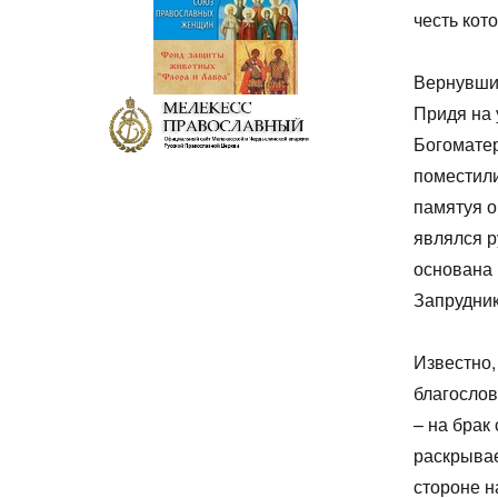
честь кот
Вернувшис
Придя на 
Богоматер
поместили
памятуя о
являлся р
основана 
Запрудник
Известно,
благослов
– на брак
раскрывае
стороне н