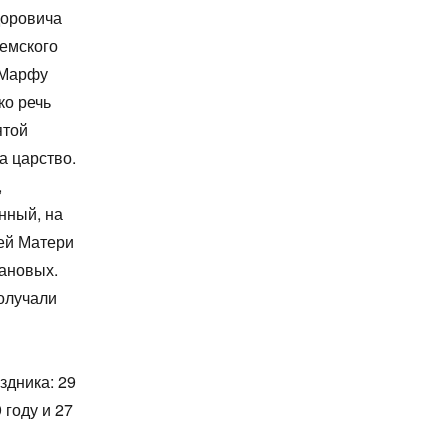
доровича
емского
 Марфу
ко речь
ятой
а царство.
,
нный, на
ьей Матери
ановых.
олучали
здника: 29
 году и 27