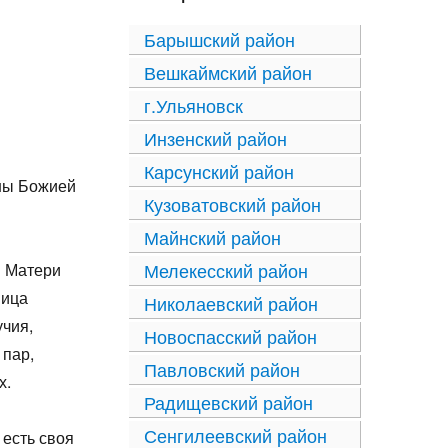
Барышский район
Вешкаймский район
г.Ульяновск
Инзенский район
Карсунский район
оны Божией
Кузоватовский район
Майнский район
Мелекесский район
й Матери
ница
Николаевский район
учия,
Новоспасский район
 пар,
Павловский район
х.
Радищевский район
Сенгилеевский район
есть своя