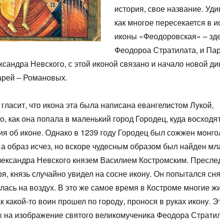
история, свое название. Уди
как многое пересекается в и
иконы «Феодоровская» – зде
Феодороа Стратилата, и Пар
ксандра Невского, с этой иконой связано и начало новой д
арей – Романовых.
гласит, что икона эта была написана евангелистом Лукой,
о, как она попала в маленький город Городец, куда восходя
я об иконе. Однако в 1239 году Городец был сожжен монго
 а образ исчез, но вскоре чудесным образом был найден м
ександра Невского князем Василием Костромским. Пресле
ря, князь случайно увидел на сосне икону. Он попытался сня
лась на воздух. В это же самое время в Костроме многие ж
ак какой-то воин прошел по городу, пронося в руках икону. Э
 на изображение святого великомученика Феодора Стратил
1
1
1
1
1
1
1
1
1
1
1
1
1
1
1
1
2
2
1
1
1
2
2
2
1
2
1
2
1
2
1
2
1
1
2
1
2
2
1
2
1
2
1
2
1
2
1
1
1
3
1
3
2
2
1
2
3
1
3
3
1
2
3
1
2
3
1
2
1
3
1
2
3
2
2
3
1
1
2
3
1
3
2
3
1
2
3
1
2
3
1
1
2
3
1
2