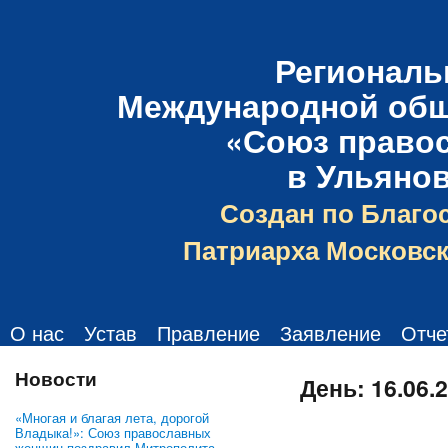
Региональ
Международной общ
«Союз право
в Ульяно
Создан по Благо
Патриарха Московск
О нас
Устав
Правление
Заявление
Отче
Новости
День:
16.06.
«Многая и благая лета, дорогой
Владыка!»: Союз православных
женщин поздравил Митрополита