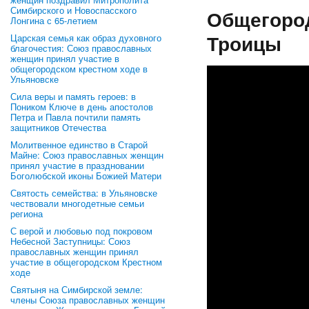
Симбирского и Новоспасского
Общегород
Лонгина с 65-летием
Троицы
Царская семья как образ духовного
благочестия: Союз православных
женщин принял участие в
общегородском крестном ходе в
Ульяновске
Сила веры и память героев: в
Поником Ключе в день апостолов
Петра и Павла почтили память
защитников Отечества
Молитвенное единство в Старой
Майне: Союз православных женщин
принял участие в праздновании
Боголюбской иконы Божией Матери
Святость семейства: в Ульяновске
чествовали многодетные семьи
региона
С верой и любовью под покровом
Небесной Заступницы: Союз
православных женщин принял
участие в общегородском Крестном
ходе
Святыня на Симбирской земле:
члены Союза православных женщин