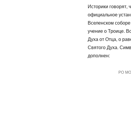
Историки говорят, 
официальное устано
Вселенском соборе
учение о Троице. В
Духа от Отца, о ра
Святого Духа. Сим
дополнен:
РО МОО