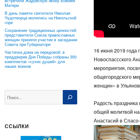
встретили Жадовскую икону Божией
Матери
В день памяти святителя Николая
Чудотворца молились на Никольской
горе
Сохранение традиционных ценностей:
представители Союза православных
женщин приняли участие в заседании
Совета при Губернаторе
16 июня 2019 года
Частичка дома на передовой: в
преддверии Дня Победы собраны 350
Новоспассского Ан
комплектов «сухих душей» для
наших воинов
мероприятия, посв
общегородского ме
женщин» в Ульянов
Поиск
Радость праздника
общей молитвой на
Анастасий в Спасо
ССЫЛКИ