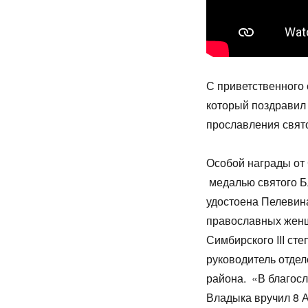
С приветственного
который поздравил
прославления свят
Особой награды от
медалью святого Бл
удостоена Пелевин
православных женщ
Симбирского III с
руководитель отде
района. «В благос
Владыка вручил 8 