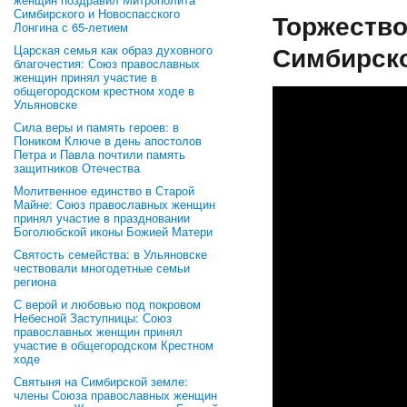
Симбирского и Новоспасского
Торжество
Лонгина с 65-летием
Симбирск
Царская семья как образ духовного
благочестия: Союз православных
женщин принял участие в
общегородском крестном ходе в
Ульяновске
Сила веры и память героев: в
Поником Ключе в день апостолов
Петра и Павла почтили память
защитников Отечества
Молитвенное единство в Старой
Майне: Союз православных женщин
принял участие в праздновании
Боголюбской иконы Божией Матери
Святость семейства: в Ульяновске
чествовали многодетные семьи
региона
С верой и любовью под покровом
Небесной Заступницы: Союз
православных женщин принял
участие в общегородском Крестном
ходе
Святыня на Симбирской земле:
члены Союза православных женщин