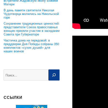
встретили Жадовскую икону Божией
Матери
В день памяти святителя Николая
Чудотворца молились на Никольской
горе
Сохранение традиционных ценностей:
представители Союза православных
женщин приняли участие в заседании
Совета при Губернаторе
Частичка дома на передовой: в
преддверии Дня Победы собраны 350
комплектов «сухих душей» для
наших воинов
Поиск
ССЫЛКИ