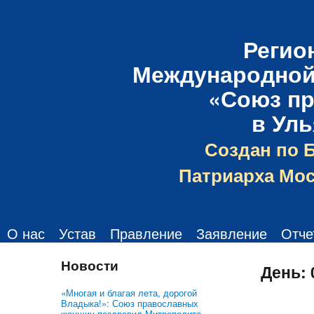
Регио
Международной
«Союз п
в Ул
Создан по 
Патриарха Мос
О нас
Устав
Правление
Заявление
Отче
Новости
День:
«Многая и благая лета, дорогой
Владыка!»: Союз православных
женщин поздравил Митрополита