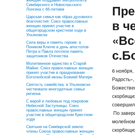
Симбирского и Новоспасского
Пре
Лонгина с 65-летием
Царская семья как образ духовного
в ч
благочестия: Союз православных
женщин принял участие в
общегородском крестном ходе в
«Вс
Ульяновске
Сила веры и память героев: в
Поником Ключе в день апостолов
с.Б
Петра и Павла почтили память
защитников Отечества
Молитвенное единство в Старой
Майне: Союз православных женщин
6 ноября,
принял участие в праздновании
Боголюбской иконы Божией Матери
Радость»,
Святость семейства: в Ульяновске
Божествен
чествовали многодетные семьи
региона
скорбящих
С верой и любовью под покровом
совершил
Небесной Заступницы: Союз
православных женщин принял
По завер
участие в общегородском Крестном
ходе
молебном 
Святыня на Симбирской земле:
скорбящих
члены Союза православных женщин