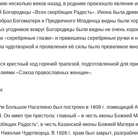
ию несколько веков назад, в роднике произошло явление 
 Богородицы «Всех скорбящих Радость». Икона была древ
образ Богоматери и Предвечного Младенца видны были хо
ых угодников вокруг Богородицы были видны не очень хоро
и «серебряные глазки» и привешены серебряные ручки и н
а чудотворной и проявления её силы было превеликое мн
я крестный ход горячей трапезой, подготовленной для пр
силиями «Союза православных женщин».
и:
ле Большое Нагаткино был построен в 1809 г. помещицей А
. Он имел три престола: главный – в честь иконы Божией 
рбящих Радость”, в честь Казанской иконы Божией Матери и
 Николая Чудотворца. В 1928 г. храм был закрыт, разграбле
1
1
1
1
1
1
1
1
1
1
1
1
1
1
1
1
2
2
1
1
1
2
2
2
1
2
1
2
1
2
1
2
1
1
2
1
2
2
1
2
1
2
1
2
1
2
1
1
1
3
1
3
2
2
1
2
3
1
3
3
1
2
3
1
2
3
1
2
1
3
1
2
3
2
2
3
1
1
2
3
1
3
2
3
1
2
3
1
2
3
1
1
2
3
1
2