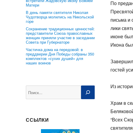
встретили Жадовскую икону Божией
По предан
Матери
Пресвятой
В день памяти святителя Николая
Чудотворца молились на Никольской
письма и 
горе
лики свят
Сохранение традиционных ценностей:
представители Союза православных
иконе был
женщин приняли участие в заседании
Совета при Губернаторе
Икона был
Частичка дома на передовой: в
преддверии Дня Победы собраны 350
комплектов «сухих душей» для
Завершилс
наших воинов
гостей у
Из истори
Поиск
Храм в се
Беляковой
“Всех Ско
ССЫЛКИ
святителя