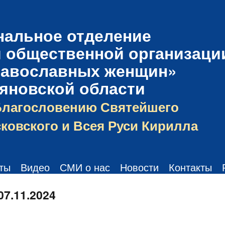
нальное отделение
 общественной организаци
равославных женщин»
ьяновской области
Благословению Святейшего
ковского и Всея Руси Кирилла
ты
Видео
СМИ о нас
Новости
Контакты
07.11.2024