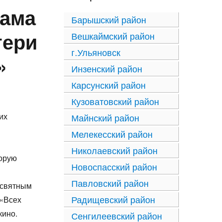
рама
Барышский район
тери
Вешкаймский район
г.Ульяновск
»
Инзенский район
Карсунский район
Кузоватовский район
их
Майнский район
Мелекесский район
Николаевский район
торую
Новоспасский район
Павловский район
освятным
Радищевский район
 «Всех
кино.
Сенгилеевский район