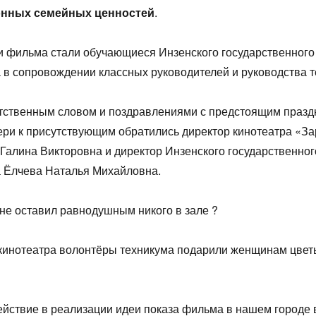
онных семейных ценностей
.
 фильма стали обучающиеся Инзенского государственного
 в сопровождении классных руководителей и руководства т
етственным словом и поздравлениями с предстоящим празд
ри к присутствующим обратились директор кинотеатра «З
Галина Викторовна и директор Инзенского государственног
 Ёлчева Наталья Михайловна.
не оставил равнодушным никого в зале ?
кинотеатра волонтёры техникума подарили женщинам цвет
ействие в реализации идеи показа фильма в нашем городе
1
1
1
1
1
1
1
1
1
1
1
1
1
1
1
1
2
2
1
1
1
2
2
2
1
2
1
2
1
2
1
2
1
1
2
1
2
2
1
2
1
2
1
2
1
2
1
1
1
3
1
3
2
2
1
2
3
1
3
3
1
2
3
1
2
3
1
2
1
3
1
2
3
2
2
3
1
1
2
3
1
3
2
3
1
2
3
1
2
3
1
1
2
3
1
2