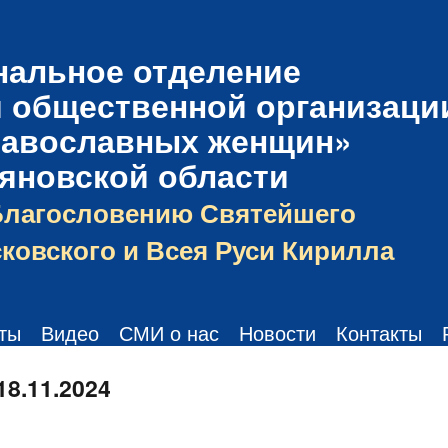
нальное отделение
 общественной организаци
равославных женщин»
ьяновской области
Благословению Святейшего
ковского и Всея Руси Кирилла
ты
Видео
СМИ о нас
Новости
Контакты
18.11.2024