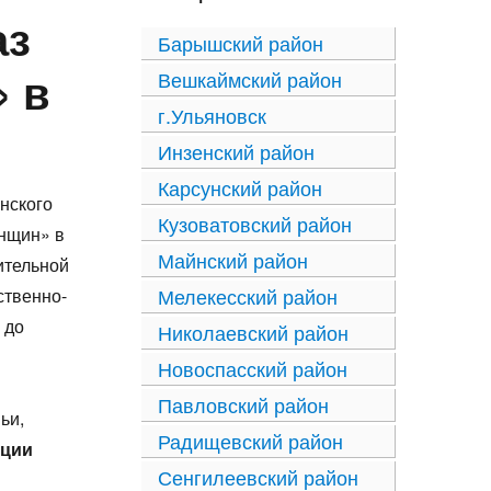
аз
Барышский район
 в
Вешкаймский район
г.Ульяновск
Инзенский район
Карсунский район
нского
Кузоватовский район
нщин» в
Майнский район
ительной
Мелекесский район
ственно-
 до
Николаевский район
Новоспасский район
Павловский район
ьи,
Радищевский район
ации
Сенгилеевский район