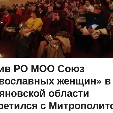
ив РО МОО Союз
вославных женщин» в
яновской области
ретился с Митрополит