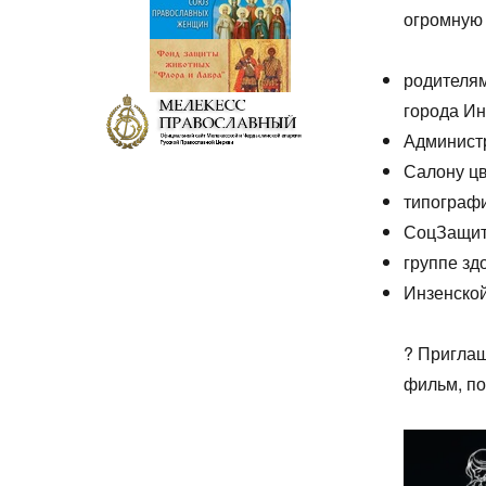
огромную 
родителя
города Ин
Администр
Салону ц
типограф
СоцЗащит
группе зд
Инзенской
? Приглаш
фильм, по