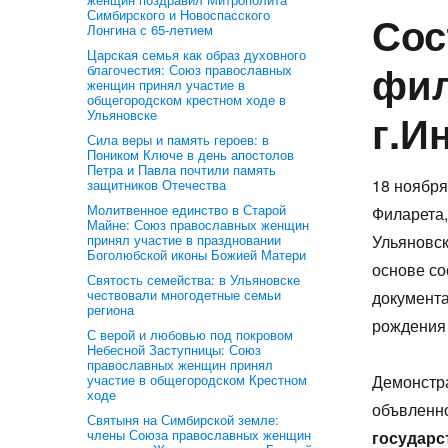
Симбирского и Новоспасского
Сос
Лонгина с 65-летием
Царская семья как образ духовного
фил
благочестия: Союз православных
женщин принял участие в
общегородском крестном ходе в
г.И
Ульяновске
Сила веры и память героев: в
Поником Ключе в день апостолов
Петра и Павла почтили память
18 ноября
защитников Отечества
Молитвенное единство в Старой
Филарета
Майне: Союз православных женщин
принял участие в праздновании
Ульяновск
Боголюбской иконы Божией Матери
основе со
Святость семейства: в Ульяновске
чествовали многодетные семьи
документа
региона
рождения
С верой и любовью под покровом
Небесной Заступницы: Союз
православных женщин принял
участие в общегородском Крестном
Демонстра
ходе
объвленн
Святыня на Симбирской земле:
члены Союза православных женщин
государс