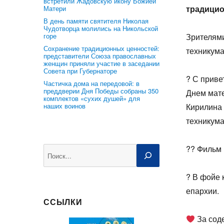
встретили Жадовскую икону Божией
традици
Матери
В день памяти святителя Николая
Чудотворца молились на Никольской
горе
Зрителями
Сохранение традиционных ценностей:
техникума
представители Союза православных
женщин приняли участие в заседании
Совета при Губернаторе
? С прив
Частичка дома на передовой: в
преддверии Дня Победы собраны 350
Днем мате
комплектов «сухих душей» для
наших воинов
Кирилина 
техникума
?? Фильм 
Поиск
? В фойе 
епархии.
ССЫЛКИ
За сод