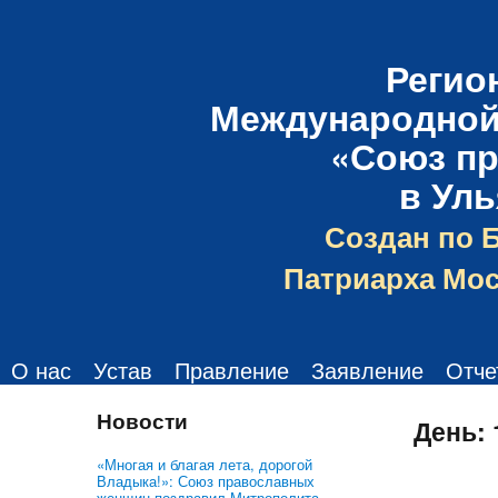
Регио
Международной
«Союз п
в Ул
Создан по 
Патриарха Мос
О нас
Устав
Правление
Заявление
Отче
Новости
День:
«Многая и благая лета, дорогой
Владыка!»: Союз православных
женщин поздравил Митрополита