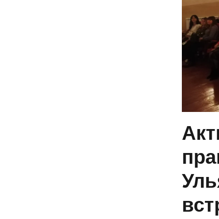
Акт
пра
Уль
вст