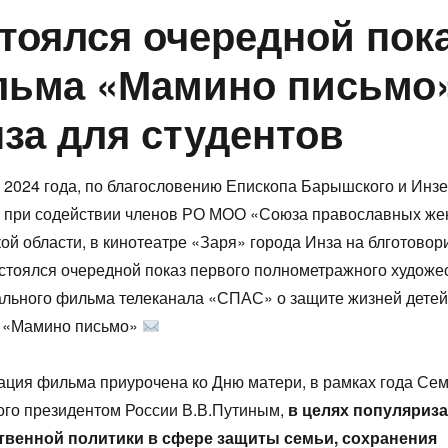
тоялся очередной пок
ьма «Мамино письмо»
нза для студентов
 2024 года, по благословению Епископа Барышского и Инзе
, при содействии членов РО МОО «Союза православных же
ой области, в кинотеатре «Заря» города Инза на блготовор
стоялся очередной показ первого полнометражного художе
льного фильма телеканала «СПАС» о защите жизней детей
 «Мамино письмо»
ция фильма приурочена ко Дню матери, в рамках года Сем
ого президентом России В.В.Путиным,
в целях популяриз
твенной политики в сфере защиты семьи, сохранения