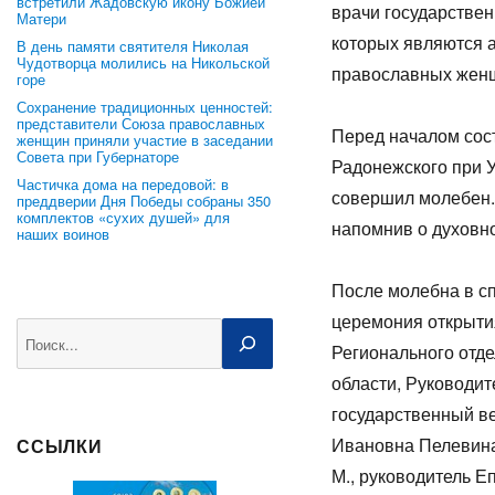
встретили Жадовскую икону Божией
врачи государствен
Матери
которых являются 
В день памяти святителя Николая
Чудотворца молились на Никольской
православных женщ
горе
Сохранение традиционных ценностей:
представители Союза православных
Перед началом сос
женщин приняли участие в заседании
Совета при Губернаторе
Радонежского при У
Частичка дома на передовой: в
совершил молебен.
преддверии Дня Победы собраны 350
комплектов «сухих душей» для
напомнив о духовн
наших воинов
После молебна в с
церемония открытия
Поиск
Регионального отд
области, Руководит
государственный в
Ивановна Пелевина,
ССЫЛКИ
М., руководитель 