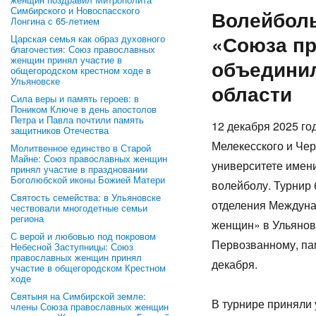
Симбирского и Новоспасского
Волейболь
Лонгина с 65-летием
«Союза п
Царская семья как образ духовного
благочестия: Союз православных
женщин принял участие в
объединил
общегородском крестном ходе в
Ульяновске
области
Сила веры и память героев: в
Поником Ключе в день апостолов
Петра и Павла почтили память
12 декабря 2025 г
защитников Отечества
Мелекесского и Чер
Молитвенное единство в Старой
Майне: Союз православных женщин
университете имен
принял участие в праздновании
Боголюбской иконы Божией Матери
волейболу. Турнир
Святость семейства: в Ульяновске
отделения Междуна
чествовали многодетные семьи
региона
женщин» в Ульянов
С верой и любовью под покровом
Первозванному, па
Небесной Заступницы: Союз
православных женщин принял
декабря.
участие в общегородском Крестном
ходе
Святыня на Симбирской земле:
В турнире приняли 
члены Союза православных женщин