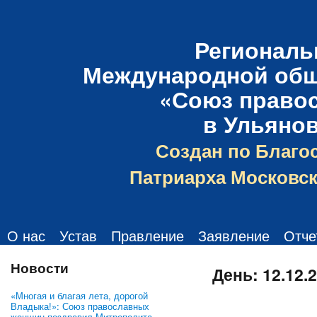
Региональ
Международной общ
«Союз право
в Ульяно
Создан по Благо
Патриарха Московск
О нас
Устав
Правление
Заявление
Отче
Новости
День:
12.12.
«Многая и благая лета, дорогой
Владыка!»: Союз православных
женщин поздравил Митрополита