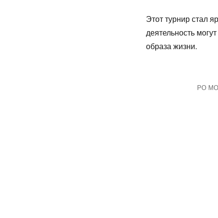
Этот турнир стал я
деятельность могут
образа жизни.
РО МОО