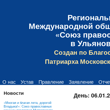
Региональ
Международной общ
«Союз право
в Ульяно
Создан по Благо
Патриарха Московск
О нас
Устав
Правление
Заявление
Отче
Новости
День:
06.01.
«Многая и благая лета, дорогой
Владыка!»: Союз православных
женщин поздравил Митрополита