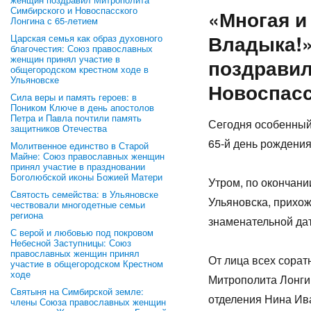
Симбирского и Новоспасского
«Многая и
Лонгина с 65-летием
Владыка!
Царская семья как образ духовного
благочестия: Союз православных
женщин принял участие в
поздравил
общегородском крестном ходе в
Ульяновске
Новоспасс
Сила веры и память героев: в
Поником Ключе в день апостолов
Петра и Павла почтили память
Сегодня особенный
защитников Отечества
65-й день рождени
Молитвенное единство в Старой
Майне: Союз православных женщин
принял участие в праздновании
Боголюбской иконы Божией Матери
Утром, по окончан
Святость семейства: в Ульяновске
Ульяновска, прихо
чествовали многодетные семьи
региона
знаменательной да
С верой и любовью под покровом
Небесной Заступницы: Союз
православных женщин принял
От лица всех сора
участие в общегородском Крестном
ходе
Митрополита Лонги
Святыня на Симбирской земле:
отделения Нина Ив
члены Союза православных женщин