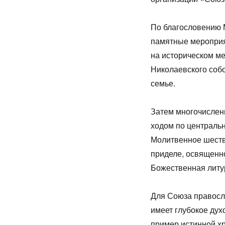
По благословению 
памятные мероприя
на историческом ме
Николаевского соб
семье.
Затем многочислен
ходом по централь
Молитвенное шеств
приделе, освященн
Божественная литу
Для Союза правосл
имеет глубокое дух
пример истинной х