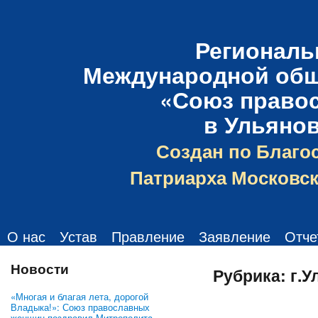
Региональ
Международной общ
«Союз право
в Ульяно
Создан по Благо
Патриарха Московск
О нас
Устав
Правление
Заявление
Отче
Новости
Рубрика:
г.У
«Многая и благая лета, дорогой
Владыка!»: Союз православных
женщин поздравил Митрополита