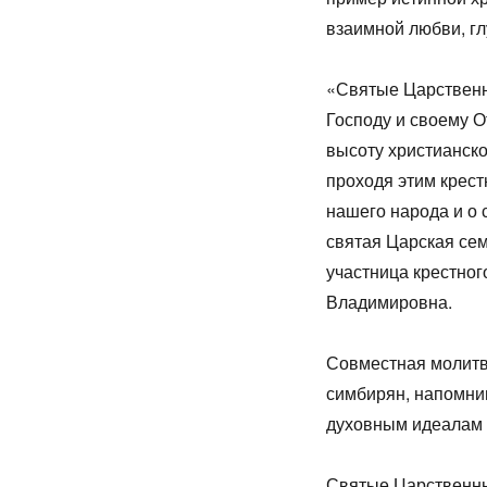
взаимной любви, гл
«Святые Царственн
Господу и своему О
высоту христианско
проходя этим крест
нашего народа и о
святая Царская се
участница крестног
Владимировна.
Совместная молитв
симбирян, напомни
духовным идеалам 
Святые Царственны