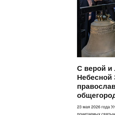
С верой и
Небесной 
православ
общегород
23 мая 2026 года У
почитаемых святын