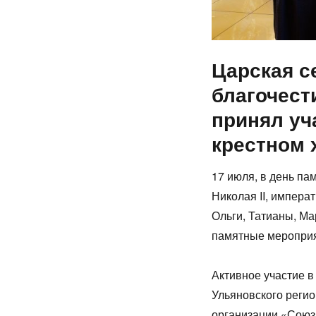
Царская с
благочест
принял уч
крестном 
17 июля, в день п
Николая II, импера
Ольги, Татианы, Ма
памятные мероприя
Активное участие в
Ульяновского реги
организации «Союз