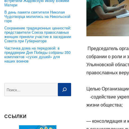
встретили Жадовскую икону Божией
Матери
В день памяти святителя Николая
Чудотворца молились на Никольской
горе
Сохранение традиционных ценностей:
представители Союза православных
женщин приняли участие в заседании
Совета при Губернаторе
Председатель орга
Частичка дома на передовой: в
преддверии Дня Победы собраны 350
собрании о роли и
комплектов «сухих душей» для
наших воинов
Ульяновской облас
православных вер
Поиск
Целью 
-содействие укреп
жизни общества;
ССЫЛКИ
— консолидация и 
в осуществлении ду