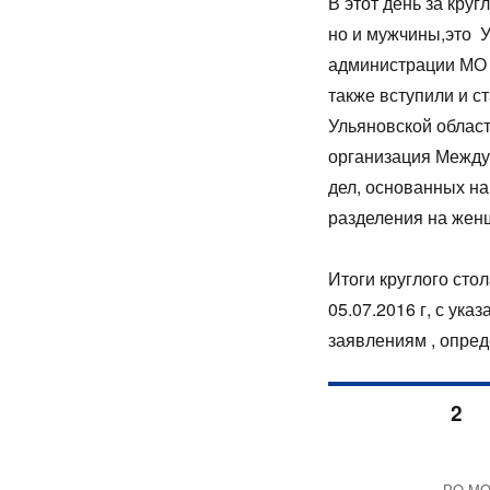
В этот день за кру
но и мужчины,это У
администрации МО Ц
также вступили и 
Ульяновской области
организация Между
дел, основанных на 
разделения на женщ
Итоги круглого ст
05.07.2016 г, с ук
заявлениям , опред
Пагинаци
СТРАНИЦА
2
записей
РО МОО