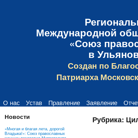
Региональ
Международной общ
«Союз право
в Ульяно
Создан по Благо
Патриарха Московск
О нас
Устав
Правление
Заявление
Отче
Новости
Рубрика:
Ци
«Многая и благая лета, дорогой
Владыка!»: Союз православных
женщин поздравил Митрополита