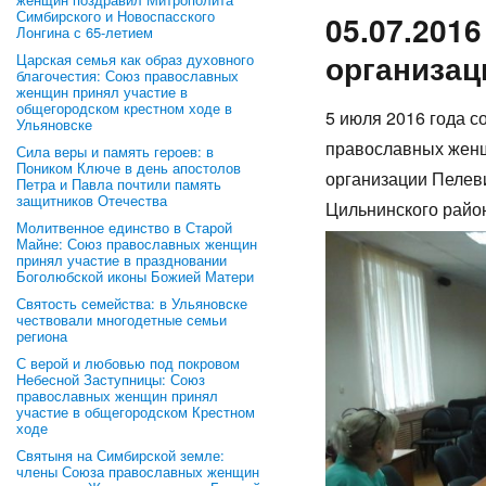
Симбирского и Новоспасского
05.07.201
Лонгина с 65-летием
организац
Царская семья как образ духовного
благочестия: Союз православных
женщин принял участие в
общегородском крестном ходе в
5 июля 2016 года 
Ульяновске
православных женщ
Сила веры и память героев: в
Поником Ключе в день апостолов
организации Пелев
Петра и Павла почтили память
защитников Отечества
Цильнинского райо
Молитвенное единство в Старой
Майне: Союз православных женщин
принял участие в праздновании
Боголюбской иконы Божией Матери
Святость семейства: в Ульяновске
чествовали многодетные семьи
региона
С верой и любовью под покровом
Небесной Заступницы: Союз
православных женщин принял
участие в общегородском Крестном
ходе
Святыня на Симбирской земле:
члены Союза православных женщин