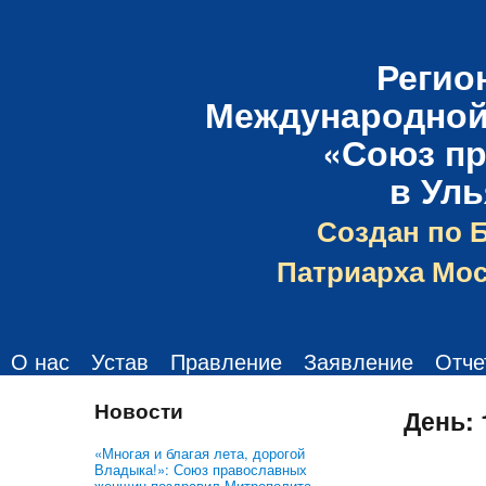
Регио
Международной
«Союз п
в Ул
Создан по 
Патриарха Мос
О нас
Устав
Правление
Заявление
Отче
Новости
День:
«Многая и благая лета, дорогой
Владыка!»: Союз православных
женщин поздравил Митрополита