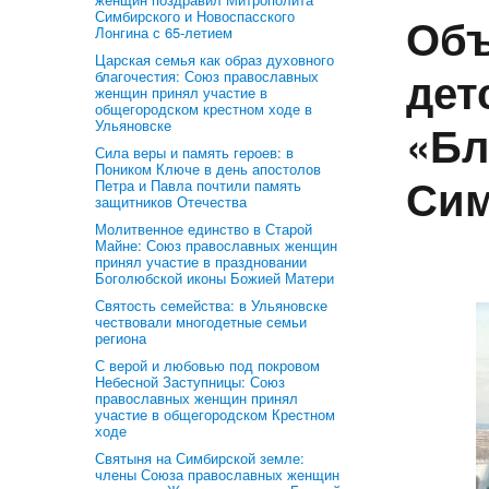
Симбирского и Новоспасского
Объ
Лонгина с 65-летием
Царская семья как образ духовного
дет
благочестия: Союз православных
женщин принял участие в
общегородском крестном ходе в
«Бл
Ульяновске
Сила веры и память героев: в
Поником Ключе в день апостолов
Сим
Петра и Павла почтили память
защитников Отечества
Молитвенное единство в Старой
Майне: Союз православных женщин
принял участие в праздновании
Боголюбской иконы Божией Матери
Святость семейства: в Ульяновске
чествовали многодетные семьи
региона
С верой и любовью под покровом
Небесной Заступницы: Союз
православных женщин принял
участие в общегородском Крестном
ходе
Святыня на Симбирской земле:
члены Союза православных женщин