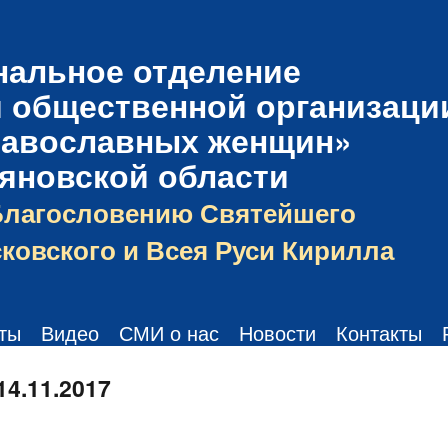
нальное отделение
 общественной организаци
равославных женщин»
ьяновской области
Благословению Святейшего
ковского и Всея Руси Кирилла
ты
Видео
СМИ о нас
Новости
Контакты
14.11.2017