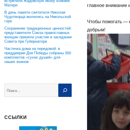
встретили Жадовскую икону Божией
главное внимание и
Матери
В день памяти святителя Николая
Чудотворца молились на Никольской
горе
Чтобы помогать — н
Сохранение традиционных ценностей:
добрым!
представители Союза православных
женщин приняли участие в заседании
Совета при Губернаторе
Частичка дома на передовой: в
преддверии Дня Победы собраны 350
комплектов «сухих душей» для
наших воинов
Поиск
ССЫЛКИ