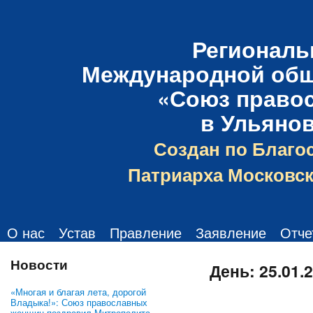
Региональ
Международной общ
«Союз право
в Ульяно
Создан по Благо
Патриарха Московск
О нас
Устав
Правление
Заявление
Отче
Новости
День:
25.01.
«Многая и благая лета, дорогой
Владыка!»: Союз православных
женщин поздравил Митрополита