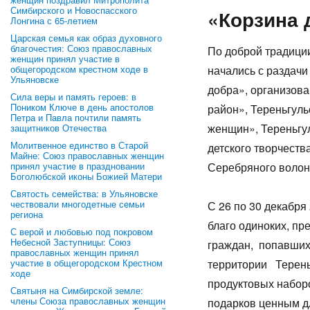
Симбирского и Новоспасского
«Корзина 
Лонгина с 65-летием
Царская семья как образ духовного
благочестия: Союз православных
По доброй традици
женщин принял участие в
общегородском крестном ходе в
начались с раздачи
Ульяновске
добра», организов
Сила веры и память героев: в
Поником Ключе в день апостолов
район», Тереньгул
Петра и Павла почтили память
женщин», Тереньгу
защитников Отечества
Молитвенное единство в Старой
детского творчеств
Майне: Союз православных женщин
принял участие в праздновании
Серебряного волон
Боголюбской иконы Божией Матери
Святость семейства: в Ульяновске
чествовали многодетные семьи
С 26 по 30 декабря
региона
благо одиноких, пр
С верой и любовью под покровом
Небесной Заступницы: Союз
граждан, попавших
православных женщин принял
участие в общегородском Крестном
территории Терень
ходе
продуктовых набор
Святыня на Симбирской земле:
члены Союза православных женщин
подарков ценным д