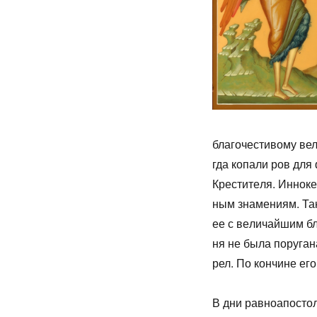
бла­го­че­сти­во­му в
гда ко­па­ли ров для 
Кре­сти­те­ля. Ин­но­
ным зна­ме­ни­ям. Так
ее с ве­ли­чай­шим бл
ня не бы­ла по­ру­га­
рел. По кон­чине его 
В дни рав­ноап­о­столь