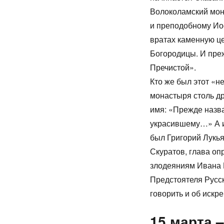
Волоколамский мон
и преподобному Иос
вратах каменную ц
Богородицы. И пре
Пречистой».
Кто же был этот «
монастыря столь д
имя: «Прежде назва
украсившему…» А и
был Григорий Лукь
Скуратов, глава о
злодеяниям Ивана 
Предстоятеля Русск
говорить и об иск
15 марта 