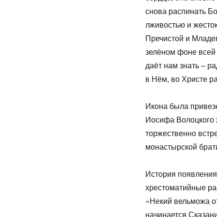
снова распинать Б
лживостью и жесток
Пречистой и Младен
зелёном фоне всей
даёт нам знать – р
в Нём, во Христе р
Икона была привез
Иосифа Волоцкого 2
торжественно встр
монастырской брат
История появления 
хрестоматийные ра
«Некий вельможа от
начинается Сказан