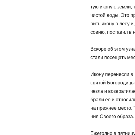
тую ико­ну с зем­ли, т
чи­стой во­ды. Это пр
вить ико­ну в ле­су и
сов­ню, по­ста­вил в н
Вско­ре об этом узна­л
ста­ли по­се­щать ме­
Ико­ну пе­ре­нес­ли в
свя­той Бо­го­ро­ди­ц
чез­ла и воз­вра­ти­л
бра­ли ее и от­но­си­
на преж­нее ме­сто. То
ния Сво­е­го об­ра­за.
Еже­год­но в пят­ни­ц