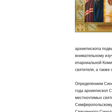
архиепископа подв
внимательному изуч
епархиальной Коми
святителя, а также
Определением Сино
года архиепископ 
местночтимых свят
Симферопольскому 
Священного Синода 