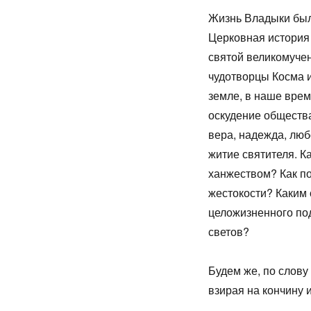
Жизнь Владыки был
Церковная история 
святой великомучен
чудотворцы Косма 
земле, в наше врем
оскудение общества
вера, надежда, лю
житие святителя. К
ханжеством? Как по
жестокости? Каким 
целожизненного под
светов?
Будем же, по слову
взирая на кончину и