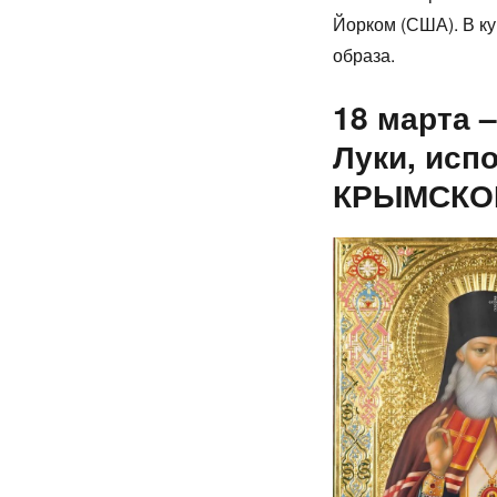
Йор­ком (США). В кур­
об­ра­за.
18 марта 
Луки, исп
КРЫМСКО