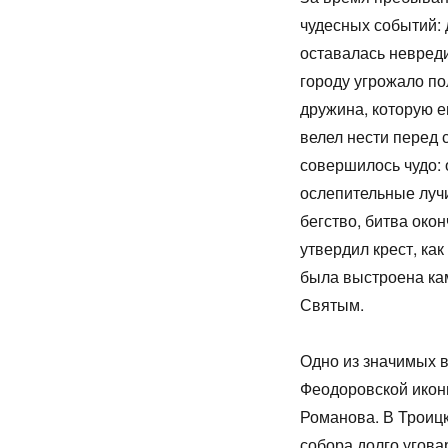
чудесных событий: 
оставалась невреди
городу угрожало п
дружина, которую е
велел нести перед 
совершилось чудо: 
ослепительные луч
бегство, битва око
утвердил крест, как
была выстроена ка
Святым.
Одно из значимых 
Феодоровской икон
Романова. В Троиц
собора долго угов