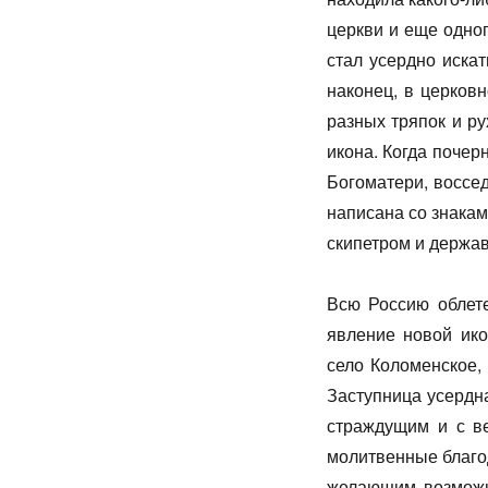
церкви и еще одног
стал усердно искат
наконец, в церковн
разных тряпок и ру
икона. Когда почер
Богоматери, воссе
написана со знакам
скипетром и держав
Всю Россию облете
явление новой ико
село Коломенское,
Заступница усердна
страждущим и с ве
молитвенные благо
желающим возможно