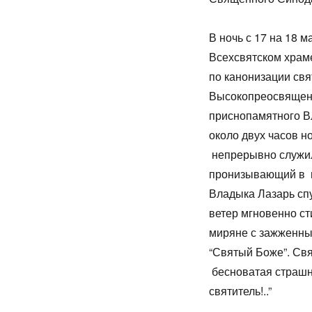
В ночь с 17 на 18 
Всехсвятском храм
по канонизации свя
Высокопреосвящен
приснопамятного В
около двух часов н
непрерывно служил
пронизывающий в в
Владыка Лазарь спу
ветер мгновенно ст
миряне с зажженны
“Святый Боже”. Свя
бесноватая страшны
святитель!..”