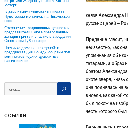
встретили Жадовскую икону Божией
Матери
В день памяти святителя Николая
князя Александра Н
Чудотворца молились на Никольской
горе
русских царей – Ро
Сохранение традиционных ценностей:
представители Союза православных
женщин приняли участие в заседании
Предание гласит, ч
Совета при Губернаторе
неизвестно, как он
Частичка дома на передовой: в
преддверии Дня Победы собраны 350
упоминания об икон
комплектов «сухих душей» для
наших воинов
татарами, а образ 
братом Александра
охоте зверя, князь 
Поиск
она поднялась на в
видели, как какой-т
был похож на изоб
честь которого был
ССЫЛКИ
Вернувшись в город