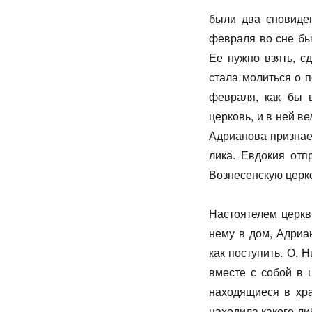
были два сновиден
февраля во сне бы
Ее нужно взять, с
стала молиться о п
февраля, как бы 
церковь, и в ней в
Адрианова признает
лика. Евдокия отп
Вознесенскую церк
Настоятелем церкв
нему в дом, Адриа
как поступить. О. 
вместе с собой в 
находящиеся в хра
находила какого-ли