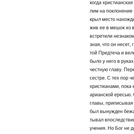
ко­гда хри­сти­ан­ска
лим на по­кло­не­ние
крыл ме­сто на­хож­де
жив ее в ме­шок из в
встре­ти­ли незна­ко­
зная, что он несет, 
той Пред­те­ча и ве­л
бы­ло у него в ру­ках
чест­ную гла­ву. Пе­р
сест­ре. С тех пор че
хри­сти­а­на­ми, по­к
ари­ан­ской ере­сью. 
гла­вы, при­пи­сы­вая 
был вы­нуж­ден бе­жа
ты­вал впо­след­стви
уче­ния. Но Бог не до­