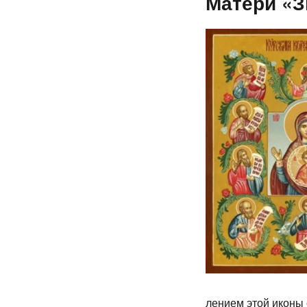
Матери «З
ле­ни­ем этой ико­ны 