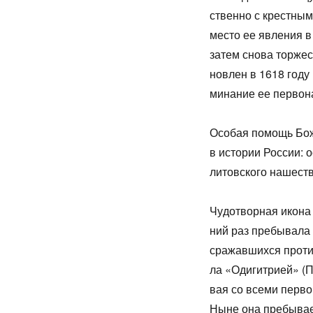
ствен­но с крест­ным 
ме­сто ее яв­ле­ния в
за­тем сно­ва тор­же
нов­лен в 1618 го­ду 
ми­на­ние ее пер­во­на
Осо­бая по­мощь Бо­жи
в ис­то­рии Рос­сии: 
ли­тов­ско­го на­ше­с
Чу­до­твор­ная ико­на
ний раз пре­бы­ва­ла 
сра­жав­ших­ся про­ти
ла «Оди­гит­ри­ей» (Пу
вая со все­ми пер­во­
Ныне она пре­бы­ва­е