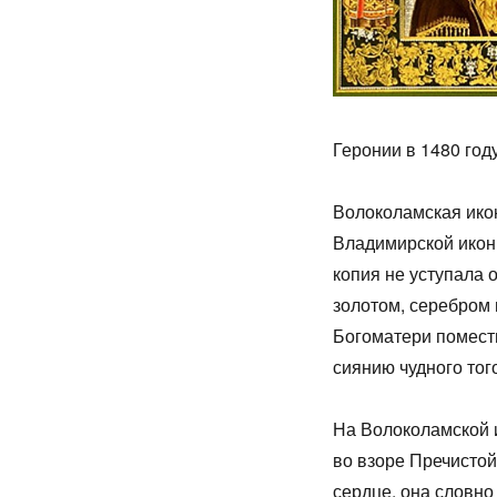
Геронии в 1480 год
Волоколамская ико
Владимирской иконы
копия не уступала 
золотом, серебром 
Богоматери помести
сиянию чудного тог
На Волоколамской и
во взоре Пречистой
сердце, она словно