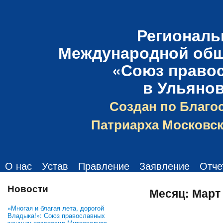
Региональ
Международной общ
«Союз право
в Ульяно
Создан по Благо
Патриарха Московск
О нас
Устав
Правление
Заявление
Отче
Новости
Месяц:
Март
«Многая и благая лета, дорогой
Владыка!»: Союз православных
женщин поздравил Митрополита