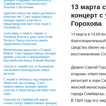
Симбирского и Новоспасского
13 марта 
Лонгина с 65-летием
концерт с
Царская семья как образ духовного
благочестия: Союз православных
женщин принял участие в
Горохова
общегородском крестном ходе в
Ульяновске
Сила веры и память героев: в
13 марта в 13.00 в
Поником Ключе в день апостолов
Петра и Павла почтили память
благотворительный
защитников Отечества
средства (билет на
Молитвенное единство в Старой
Майне: Союз православных женщин
восстановление Сп
принял участие в праздновании
Боголюбской иконы Божией Матери
Святость семейства: в Ульяновске
Диакон Сергий Гор
чествовали многодетные семьи
региона
епархии, ответстве
С верой и любовью под покровом
регентует в хоре С
Небесной Заступницы: Союз
православных женщин принял
женский монастырь 
участие в общегородском Крестном
города Симбирска, 
ходе
Святыня на Симбирской земле:
В 1920 году его за
члены Союза православных женщин