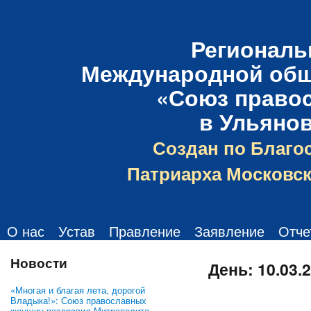
Региональ
Международной общ
«Союз право
в Ульяно
Создан по Благо
Патриарха Московск
О нас
Устав
Правление
Заявление
Отче
Новости
День:
10.03.
«Многая и благая лета, дорогой
Владыка!»: Союз православных
женщин поздравил Митрополита