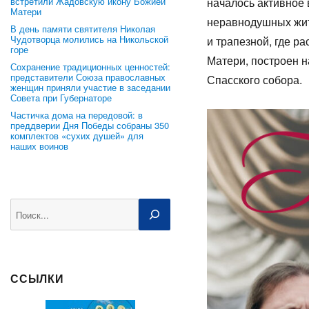
встретили Жадовскую икону Божией
началось активное 
Матери
неравнодушных жит
В день памяти святителя Николая
Чудотворца молились на Никольской
и трапезной, где р
горе
Матери, построен н
Сохранение традиционных ценностей:
представители Союза православных
Спасского собора.
женщин приняли участие в заседании
Совета при Губернаторе
Частичка дома на передовой: в
преддверии Дня Победы собраны 350
комплектов «сухих душей» для
наших воинов
Поиск
ССЫЛКИ