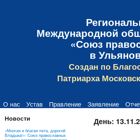
Региональ
Международной общ
«Союз право
в Ульяно
Создан по Благо
Патриарха Московск
О нас
Устав
Правление
Заявление
Отче
Новости
День:
13.11.
«Многая и благая лета, дорогой
Владыка!»: Союз православных
женщин поздравил Митрополита