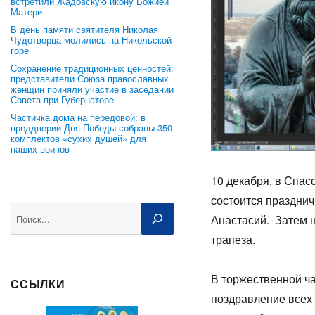
встретили Жадовскую икону Божией
Матери
В день памяти святителя Николая
Чудотворца молились на Никольской
горе
Сохранение традиционных ценностей:
представители Союза православных
женщин приняли участие в заседании
Совета при Губернаторе
Частичка дома на передовой: в
преддверии Дня Победы собраны 350
комплектов «сухих душей» для
наших воинов
10 декабря, в Спас
состоится празднич
Поиск
Анастасий. Затем н
трапеза.
В торжественной ча
ССЫЛКИ
поздравление всех