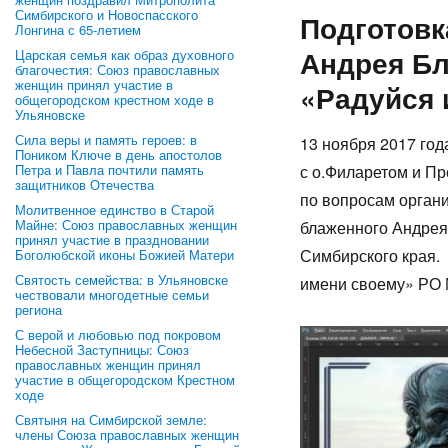
Симбирского и Новоспасского
Подготовк
Лонгина с 65-летием
Андрея Бл
Царская семья как образ духовного
благочестия: Союз православных
женщин принял участие в
«Радуйся 
общегородском крестном ходе в
Ульяновске
Сила веры и память героев: в
13 ноября 2017 год
Поником Ключе в день апостолов
Петра и Павла почтили память
с о.Филаретом и П
защитников Отечества
по вопросам органи
Молитвенное единство в Старой
Майне: Союз православных женщин
блаженного Андрея
принял участие в праздновании
Симбирского края.
Боголюбской иконы Божией Матери
Святость семейства: в Ульяновске
имени своему» РО 
чествовали многодетные семьи
региона
С верой и любовью под покровом
Небесной Заступницы: Союз
православных женщин принял
участие в общегородском Крестном
ходе
Святыня на Симбирской земле:
члены Союза православных женщин