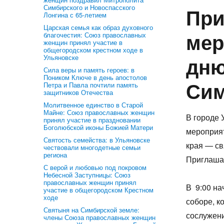
Симбирского и Новоспасского
При
Лонгина с 65-летием
Царская семья как образ духовного
мер
благочестия: Союз православных
женщин принял участие в
общегородском крестном ходе в
дню
Ульяновске
Сила веры и память героев: в
Поником Ключе в день апостолов
Сим
Петра и Павла почтили память
защитников Отечества
Молитвенное единство в Старой
Майне: Союз православных женщин
В городе 
принял участие в праздновании
Боголюбской иконы Божией Матери
мероприят
Святость семейства: в Ульяновске
края — св
чествовали многодетные семьи
региона
Приглаша
С верой и любовью под покровом
Небесной Заступницы: Союз
православных женщин принял
В 9:00 на
участие в общегородском Крестном
ходе
соборе, к
Святыня на Симбирской земле:
сослужен
члены Союза православных женщин