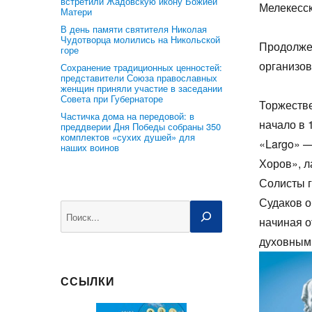
встретили Жадовскую икону Божией
Мелекесск
Матери
В день памяти святителя Николая
Чудотворца молились на Никольской
Продолжен
горе
организо
Сохранение традиционных ценностей:
представители Союза православных
женщин приняли участие в заседании
Совета при Губернаторе
Торжестве
Частичка дома на передовой: в
начало в 
преддверии Дня Победы собраны 350
комплектов «сухих душей» для
«Largo» —
наших воинов
Хоров», л
Солисты 
Судаков о
Поиск
начиная о
духовным
ССЫЛКИ