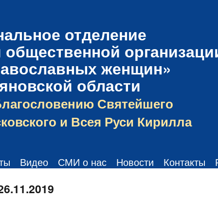
нальное отделение
 общественной организаци
равославных женщин»
ьяновской области
Благословению Святейшего
ковского и Всея Руси Кирилла
ты
Видео
СМИ о нас
Новости
Контакты
26.11.2019