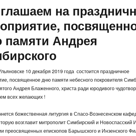
глашаем на празднич
оприятие, посвященн
 памяти Андрея
бирского
Ульяновске 10 декабря 2019 года состоится праздничное
ие, посвященное дню памяти небесного покровителя Симб
ятого Андрея Блаженного, христа ради юродивого чудотвор
ем всех желающих !
чнется божественная литургия в Спасо-Вознесенском каф
оторую возглавит митрополит Симбирский и Новоспасский 
ии преосвященных епископов Барышского и Инзенского Фи