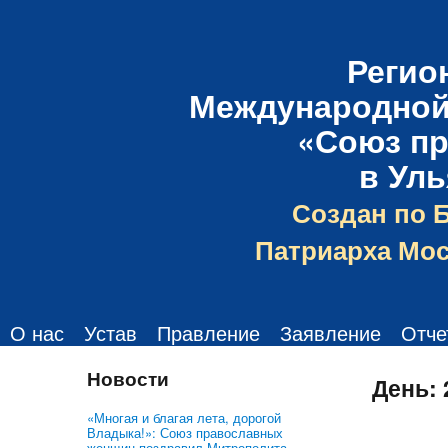
Регио
Международной
«Союз п
в Ул
Создан по 
Патриарха Мос
О нас
Устав
Правление
Заявление
Отче
Новости
День:
«Многая и благая лета, дорогой
Владыка!»: Союз православных
женщин поздравил Митрополита