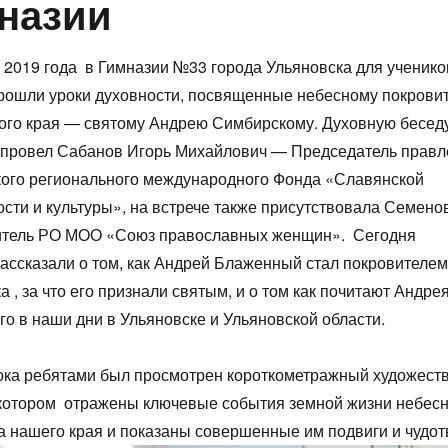
назии
 2019 года в Гимназии №33 города Ульяновска для учеников
рошли уроки духовности, посвященные небесному покрови
го края — святому Андрею Симбирскому. Духовную беседу
 провел Сабанов Игорь Михайлович — Председатель правл
кого регионального международного Фонда «Славянской
сти и культуры», на встрече также присутствовала Семено
итель РО МОО «Союз православных женщин». Сегодня
ассказали о том, как Андрей Блаженный стал покровителем
а , за что его признали святым, и о том как почитают Андре
о в наши дни в Ульяновске и Ульяновской области.
рока ребятами был просмотрен короткометражный художес
 котором отражены ключевые события земной жизни небесн
а нашего края и показаны совершенные им подвиги и чудо