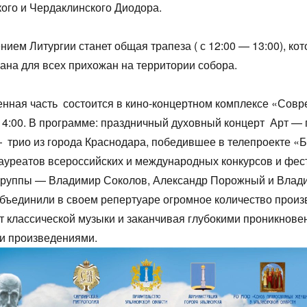
ого и Чердаклинского Диодора.
ием Литургии станет общая трапеза ( с 12:00 — 13:00), кот
вана для всех прихожан на территории собора.
нная часть состоится в кино-концертном комплексе «Совр
14:00. В программе: праздничный духовный концерт Арт —
 трио из города Краснодара, победившее в телепроекте «
ауреатов всероссийских и международных конкурсов и фес
группы — Владимир Соколов, Александр Порожный и Влад
бъединили в своем репертуаре огромное количество произ
т классической музыки и заканчивая глубокими проникнов
и произведениями.
1
1
1
1
1
1
1
1
1
1
1
1
1
1
1
1
2
2
1
1
1
2
2
2
1
2
1
2
1
2
1
2
1
1
2
1
2
2
1
2
1
2
1
2
1
2
1
1
1
3
1
3
2
2
1
2
3
1
3
3
1
2
3
1
2
3
1
2
1
3
1
2
3
2
2
3
1
1
2
3
1
3
2
3
1
2
3
1
2
3
1
1
2
3
1
2