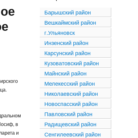
ное
Барышский район
ое
Вешкаймский район
г.Ульяновск
Инзенский район
Карсунский район
Кузоватовский район
Майнский район
ирского
Мелекесский район
ца.
Николаевский район
Новоспасский район
Павловский район
едральном
Радищевский район
Иосиф, в
ларета и
Сенгилеевский район