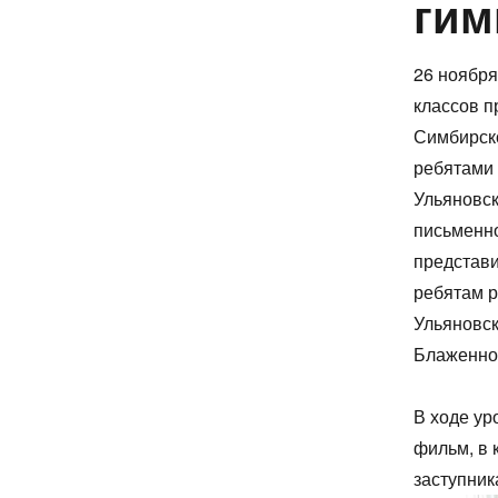
гим
26 ноября
классов п
Симбирско
ребятами
Ульяновс
письменно
представ
ребятам р
Ульяновск
Блаженног
В ходе у
фильм, в
заступник