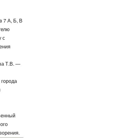
 7 А, Б, В
телю
 с
ения
ва Т.В. —
 города
я
твенный
ого
творения.