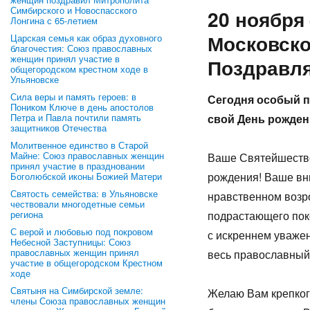
Симбирского и Новоспасского
20 ноября
Лонгина с 65-летием
Московско
Царская семья как образ духовного
благочестия: Союз православных
женщин принял участие в
Поздравл
общегородском крестном ходе в
Ульяновске
Сила веры и память героев: в
Сегодня особый п
Поником Ключе в день апостолов
Петра и Павла почтили память
свой День рожден
защитников Отечества
Молитвенное единство в Старой
Майне: Союз православных женщин
Ваше Святейшество
принял участие в праздновании
рождения! Ваше вни
Боголюбской иконы Божией Матери
Святость семейства: в Ульяновске
нравственном возр
чествовали многодетные семьи
региона
подрастающего пок
С верой и любовью под покровом
с искреннем уваже
Небесной Заступницы: Союз
православных женщин принял
весь православный
участие в общегородском Крестном
ходе
Святыня на Симбирской земле:
Желаю Вам крепкого
члены Союза православных женщин