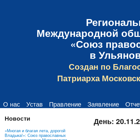
Региональ
Международной общ
«Союз право
в Ульяно
Создан по Благо
Патриарха Московск
О нас
Устав
Правление
Заявление
Отче
Новости
День:
20.11.
«Многая и благая лета, дорогой
Владыка!»: Союз православных
женщин поздравил Митрополита