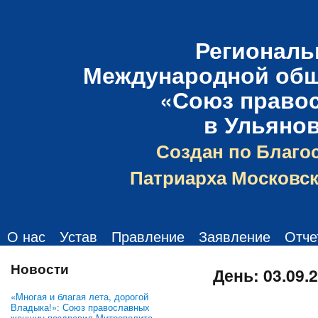
Региональ
Международной общ
«Союз право
в Ульяно
Создан по Благо
Патриарха Московск
О нас
Устав
Правление
Заявление
Отче
Новости
День:
03.09.
«Многая и благая лета, дорогой
Владыка!»: Союз православных
женщин поздравил Митрополита