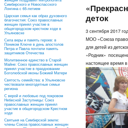
Симбирского и Новоспасского
«Прекрас
Лонгина с 65-летием
деток
Царская семья как образ духовного
благочестия: Союз православных
женщин принял участие в
общегородском крестном ходе в
3 сентября 2017 го
Ульяновске
МОО «Союза правос
Сила веры и память героев: в
Поником Ключе в день апостолов
для детей из детск
Петра и Павла почтили память
защитников Отечества
«Родник» посещени
Молитвенное единство в Старой
настоящее время в
Майне: Союз православных женщин
принял участие в праздновании
Боголюбской иконы Божией Матери
Святость семейства: в Ульяновске
чествовали многодетные семьи
региона
С верой и любовью под покровом
Небесной Заступницы: Союз
православных женщин принял
участие в общегородском Крестном
ходе
Святыня на Симбирской земле:
члены Союза православных женщин