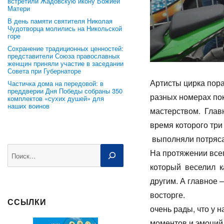
встретили Жадовскую икону Божией
Матери
В день памяти святителя Николая
Чудотворца молились на Никольской
горе
Сохранение традиционных ценностей:
представители Союза православных
женщин приняли участие в заседании
Совета при Губернаторе
Артисты цирка пор
Частичка дома на передовой: в
преддверии Дня Победы собраны 350
разных номерах по
комплектов «сухих душей» для
наших воинов
мастерством. Глав
время которого тр
выполня
Поиск
На протяжении все
который веселил к
другим. А главное 
вос
ССЫЛКИ
очень рады, что у 
моментов и эмоций.