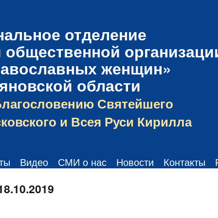
нальное отделение
 общественной организаци
равославных женщин»
ьяновской области
Благословению Святейшего
ковского и Всея Руси Кирилла
ты
Видео
СМИ о нас
Новости
Контакты
18.10.2019