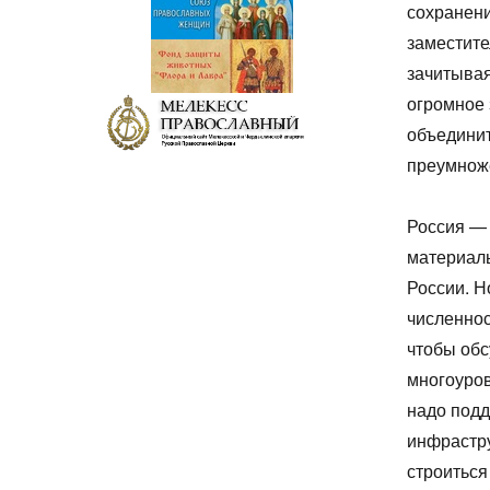
сохранени
заместите
зачитывая
огромное 
объединит
преумнож
Россия — 
материаль
России. Н
численнос
чтобы обс
многоуро
надо подд
инфрастру
строиться