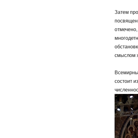
Затем про
посвящен
отмечено,
многодетн
обстановк
смыслом 
Всемирный
состоит из
численнос