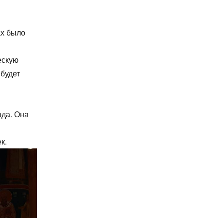
ах было
ескую
 будет
ода. Она
к.