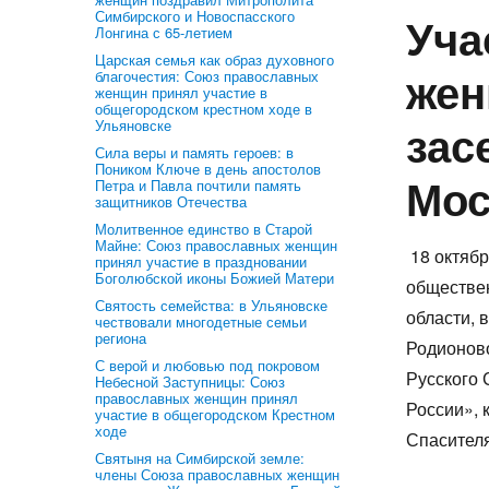
Симбирского и Новоспасского
Уча
Лонгина с 65-летием
Царская семья как образ духовного
жен
благочестия: Союз православных
женщин принял участие в
общегородском крестном ходе в
зас
Ульяновске
Сила веры и память героев: в
Поником Ключе в день апостолов
Мос
Петра и Павла почтили память
защитников Отечества
Молитвенное единство в Старой
Майне: Союз православных женщин
18 октябр
принял участие в праздновании
Боголюбской иконы Божией Матери
обществе
Святость семейства: в Ульяновске
области, 
чествовали многодетные семьи
региона
Родионово
С верой и любовью под покровом
Русского
Небесной Заступницы: Союз
православных женщин принял
России», 
участие в общегородском Крестном
ходе
Спасителя
Святыня на Симбирской земле:
члены Союза православных женщин