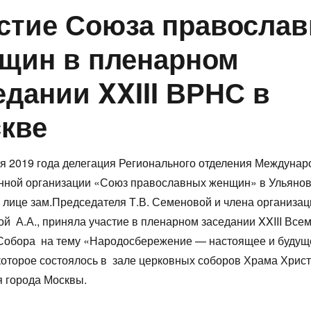
стие Союза правосла
щин в пленарном
едании XXIII ВРНС в
кве
я 2019 года делегация Регионального отделения Междунар
нной организации «Союз православных женщин» в Ульянов
в лице зам.Председателя Т.В. Семеновой и члена организац
й А.А., приняла участие в пленарном заседании XXIII Все
 Собора на тему «Народосбережение — настоящее и будущ
которое состоялось в зале церковных соборов Храма Хрис
 города Москвы.