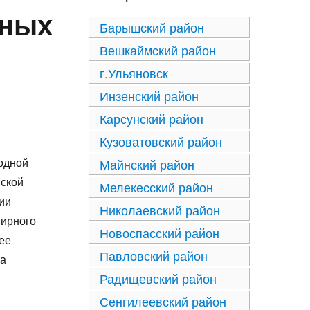
вных
Барышский район
Вешкаймский район
г.Ульяновск
Инзенский район
Карсунский район
Кузоватовский район
одной
Майнский район
ской
Мелекесский район
ии
Николаевский район
мирного
Новоспасский район
ее
Павловский район
та
Радищевский район
Сенгилеевский район