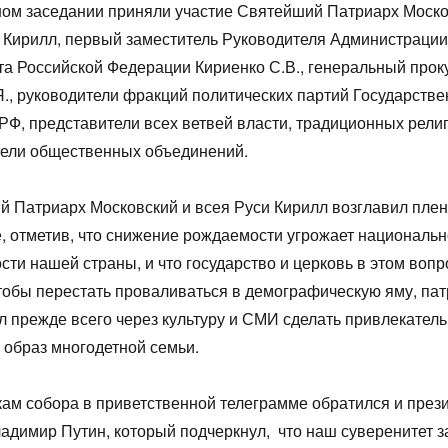
ом заседании приняли участие Святейший Патриарх Моско
 Кирилл, первый заместитель Руководителя Администрации
а Российской Федерации Кириенко С.В., генеральный прок
., руководители фракций политических партий Государств
Ф, представители всех ветвей власти, традиционных религ
тели общественных объединений.
 Патриарх Московский и всея Руси Кирилл возглавил пле
, отметив, что снижение рождаемости угрожает националь
сти нашей страны, и что государство и церковь в этом вопр
обы перестать проваливаться в демографическую яму, па
 прежде всего через культуру и СМИ сделать привлекател
образ многодетной семьи.
кам собора в приветственной телеграмме обратился и през
адимир Путин, который подчеркнул, что наш суверенитет з
1
1
1
1
1
1
1
1
1
1
1
1
1
1
1
1
2
2
1
1
1
2
2
2
1
2
1
2
1
2
1
2
1
1
2
2
2
1
2
1
2
1
2
1
2
1
1
1
3
1
3
2
2
1
2
3
1
3
3
1
2
3
1
2
3
1
2
1
3
1
2
3
2
2
3
1
1
3
1
3
2
3
1
2
3
1
2
3
1
1
2
3
1
2