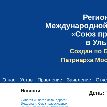
Регио
Международной
«Союз п
в Ул
Создан по 
Патриарха Мос
О нас
Устав
Правление
Заявление
Отче
Новости
День:
«Многая и благая лета, дорогой
Владыка!»: Союз православных
женщин поздравил Митрополита