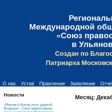
Региональ
Международной общ
«Союз право
в Ульяно
Создан по Благо
Патриарха Московск
О нас
Устав
Правление
Заявление
Отче
Новости
Месяц:
Дека
«Многая и благая лета, дорогой
Владыка!»: Союз православных
женщин поздравил Митрополита