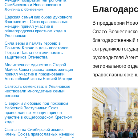
Симбирского и Новоспасского
Благодар
Лонгина с 65-летием
Царская семья как образ духовного
благочестия: Союз православных
В преддверии Новог
женщин принял участие в
общегородском крестном ходе в
Спасо-Вознесенско
Ульяновске
благодарственный 
Сила веры и память героев: в
Поником Ключе в день апостолов
сотрудников госуд
Петра и Павла почтили память
руководителя Аген
защитников Отечества
Молитвенное единство в Старой
регионального отд
Майне: Союз православных женщин
принял участие в праздновании
православных женщ
Боголюбской иконы Божией Матери
Святость семейства: в Ульяновске
чествовали многодетные семьи
региона
С верой и любовью под покровом
Небесной Заступницы: Союз
православных женщин принял
участие в общегородском Крестном
ходе
Святыня на Симбирской земле:
члены Союза православных женщин