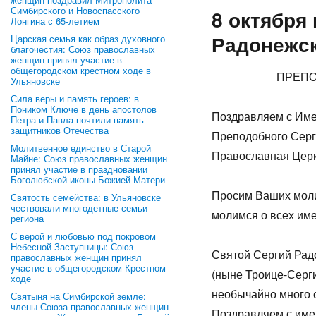
Симбирского и Новоспасского
8 октября
Лонгина с 65-летием
Радонежс
Царская семья как образ духовного
благочестия: Союз православных
женщин принял участие в
общегородском крестном ходе в
ПРЕПО
Ульяновске
Сила веры и память героев: в
Поником Ключе в день апостолов
Поздравляем с Имен
Петра и Павла почтили память
защитников Отечества
Преподобного Серги
Молитвенное единство в Старой
Православная Церк
Майне: Союз православных женщин
принял участие в праздновании
Боголюбской иконы Божией Матери
Просим Ваших моли
Святость семейства: в Ульяновске
чествовали многодетные семьи
молимся о всех им
региона
С верой и любовью под покровом
Небесной Заступницы: Союз
Святой Сергий Рад
православных женщин принял
участие в общегородском Крестном
(ныне Троице-Серги
ходе
необычайно много с
Святыня на Симбирской земле:
члены Союза православных женщин
Поздравляем с имен