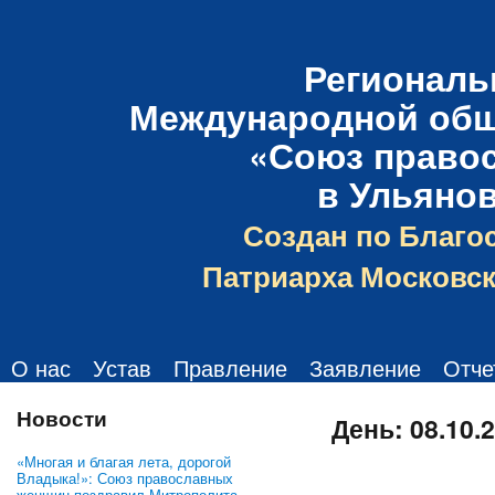
Региональ
Международной общ
«Союз право
в Ульяно
Создан по Благо
Патриарха Московск
О нас
Устав
Правление
Заявление
Отче
Новости
День:
08.10.
«Многая и благая лета, дорогой
Владыка!»: Союз православных
женщин поздравил Митрополита