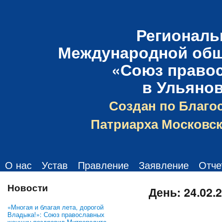
Региональ
Международной общ
«Союз право
в Ульяно
Создан по Благо
Патриарха Московск
О нас
Устав
Правление
Заявление
Отче
Новости
День:
24.02.
«Многая и благая лета, дорогой
Владыка!»: Союз православных
женщин поздравил Митрополита