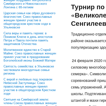
Симбирского и Новоспасского
Турнир по
Лонгина с 65-летием
«Великоле
Царская семья как образ духовного
благочестия: Союз православных
женщин принял участие в
Сенгилеев
общегородском крестном ходе в
Ульяновске
Сила веры и память героев: в
Традиционно отде
Поником Ключе в день апостолов
Петра и Павла почтили память
районе оказываетс
защитников Отечества
популяризацию здор
Молитвенное единство в Старой
Майне: Союз православных женщин
принял участие в праздновании
24 февраля 2020 г
Боголюбской иконы Божией Матери
Святость семейства: в Ульяновске
силовому многобор
чествовали многодетные семьи
региона
семерка». Символич
С верой и любовью под покровом
соревнований приш
Небесной Заступницы: Союз
православных женщин принял
семь упражнений. 
участие в общегородском Крестном
школы. Подтягивани
ходе
Святыня на Симбирской земле:
штангой и махи гир
члены Союза православных женщин