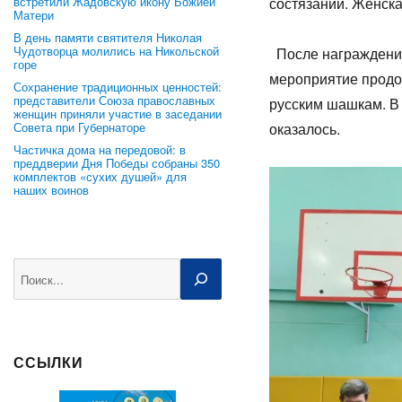
встретили Жадовскую икону Божией
состязаний. Женска
Матери
В день памяти святителя Николая
Чудотворца молились на Никольской
После награждения
горе
мероприятие продо
Сохранение традиционных ценностей:
представители Союза православных
русским шашкам. В 
женщин приняли участие в заседании
Совета при Губернаторе
оказалось.
Частичка дома на передовой: в
преддверии Дня Победы собраны 350
комплектов «сухих душей» для
наших воинов
Поиск
ССЫЛКИ