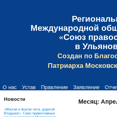
Региональ
Международной общ
«Союз право
в Ульяно
Создан по Благо
Патриарха Московск
О нас
Устав
Правление
Заявление
Отче
Новости
Месяц:
Апре
«Многая и благая лета, дорогой
Владыка!»: Союз православных
женщин поздравил Митрополита