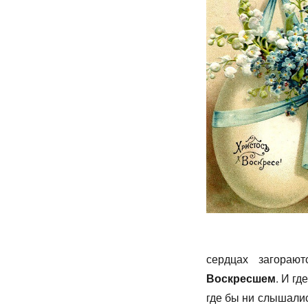
сердцах загораю
Воскресшем
. И гд
где бы ни слышалис