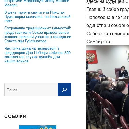
встретили Жадовскую икону Божией
здесь на будущей С
Матери
Главный собор гра
В день памяти святителя Николая
Чудотворца молились на Никольской
Наполеона в 1812 г
горе
единства и соборно
Сохранение традиционных ценностей:
представители Союза православных
Собор стал символо
женщин приняли участие в заседании
Совета при Губернаторе
Симбирска.
Частичка дома на передовой: в
преддверии Дня Победы собраны 350
комплектов «сухих душей» для
наших воинов
Поиск
ССЫЛКИ