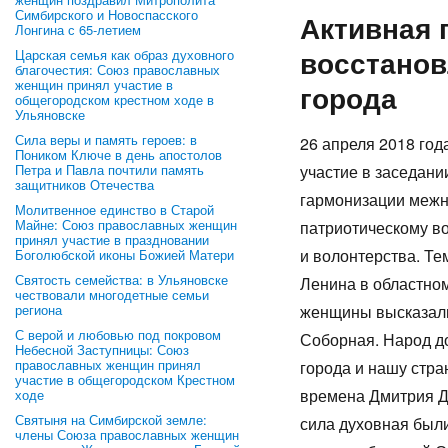
Симбирского и Новоспасского
Активная 
Лонгина с 65-летием
восстанов
Царская семья как образ духовного
благочестия: Союз православных
женщин принял участие в
города
общегородском крестном ходе в
Ульяновске
Сила веры и память героев: в
26 апреля 2018 го
Поником Ключе в день апостолов
Петра и Павла почтили память
участие в заседан
защитников Отечества
гармонизации межн
Молитвенное единство в Старой
Майне: Союз православных женщин
патриотическому во
принял участие в праздновании
и волонтерства. Т
Боголюбской иконы Божией Матери
Святость семейства: в Ульяновске
Ленина в о
чествовали многодетные семьи
региона
женщины высказали
С верой и любовью под покровом
Соборная. Народ до
Небесной Заступницы: Союз
православных женщин принял
города и нашу стра
участие в общегородском Крестном
времена Дмитрия До
ходе
Святыня на Симбирской земле:
сила духовная были
члены Союза православных женщин