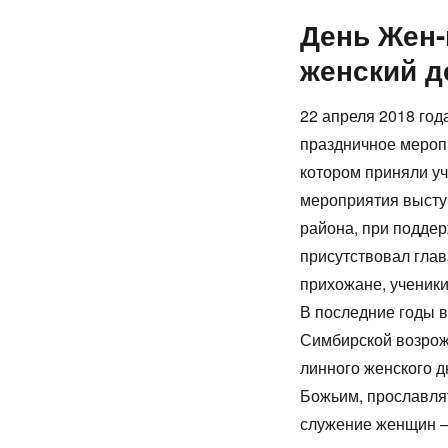
День Жен
женский д
22 апреля 2018 год
праздничное мероп
котором приняли у
мероприятия высту
района, при поддер
присутствовал гла
прихожане, уч
В пос­ледние го­ды во
Сим­бирс­кой воз­рож
линно­го женс­ко­го 
Божьим, прос­лавлять
слу­жение жен­щин — 