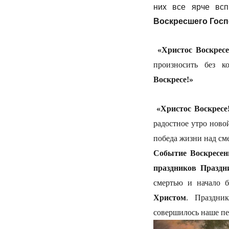
них все ярче вс
Воскресшего Гос
«Христос Воскресе
произносить без к
Воскресе!»
«Христос Воскресе
радостное утро ново
победа жизни над см
Событие Воскресен
праздников Праздн
смертью и начало 
Христом
. Праздни
совершилось наше пе