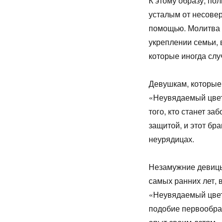
К этому образу, по
усталым от несовер
помощью. Молитва 
укреплении семьи, 
которые иногда слу
Девушкам, которые 
«Неувядаемый цвет
того, кто станет з
защитой, и этот бр
неурядицах.
Незамужние девицы 
самых ранних лет, 
«Неувядаемый цвет»
подобие первообраз