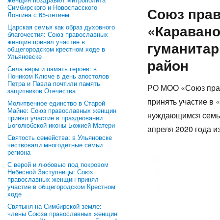
Симбирского и Новоспасского
Союз пра
Лонгина с 65-летием
«Каравано
Царская семья как образ духовного
благочестия: Союз православных
женщин принял участие в
гуманитар
общегородском крестном ходе в
Ульяновске
район
Сила веры и память героев: в
Поником Ключе в день апостолов
Петра и Павла почтили память
РО МОО «Союз прав
защитников Отечества
принять участие в
Молитвенное единство в Старой
Майне: Союз православных женщин
нуждающимся семьям
принял участие в праздновании
Боголюбской иконы Божией Матери
апреля 2020 года из
Святость семейства: в Ульяновске
чествовали многодетные семьи
региона
С верой и любовью под покровом
Небесной Заступницы: Союз
православных женщин принял
участие в общегородском Крестном
ходе
Святыня на Симбирской земле:
члены Союза православных женщин