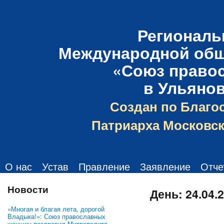
Региональ
Международной общ
«Союз право
в Ульяно
Создан по Благо
Патриарха Московск
О нас
Устав
Правление
Заявление
Отче
Новости
День:
24.04.
«Многая и благая лета, дорогой
Владыка!»: Союз православных
женщин поздравил Митрополита