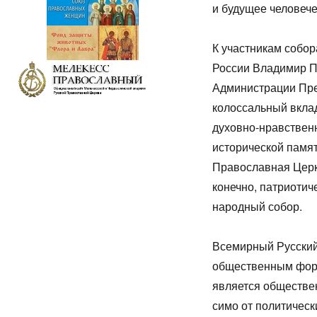
и будущее человече
К участникам собор
России Владимир Пу
Администрации Пре
колоссальный вклад
духовно-нравствен
исторической памят
Православная Церко
конечно, патриотич
народный собор.
Всемирный Русский
общественным форумо
является об­щест­вен­
си­мо от по­ли­ти­чес