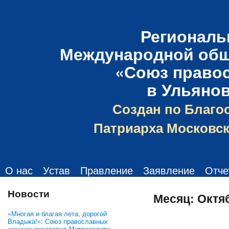
Региональ
Международной общ
«Союз право
в Ульяно
Создан по Благо
Патриарха Московск
О нас
Устав
Правление
Заявление
Отче
Новости
Месяц:
Октя
«Многая и благая лета, дорогой
Владыка!»: Союз православных
женщин поздравил Митрополита