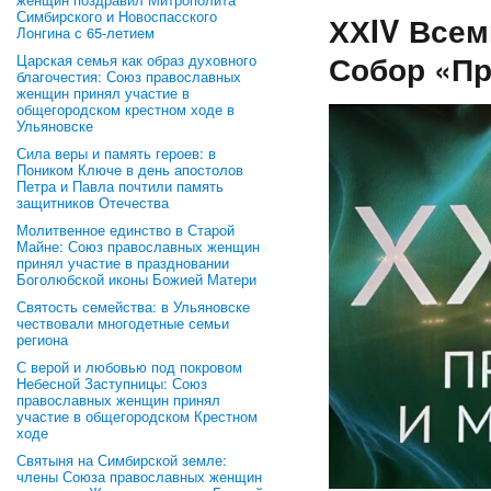
Симбирского и Новоспасского
ХХIV Все
Лонгина с 65-летием
Собор «Пр
Царская семья как образ духовного
благочестия: Союз православных
женщин принял участие в
общегородском крестном ходе в
Ульяновске
Сила веры и память героев: в
Поником Ключе в день апостолов
Петра и Павла почтили память
защитников Отечества
Молитвенное единство в Старой
Майне: Союз православных женщин
принял участие в праздновании
Боголюбской иконы Божией Матери
Святость семейства: в Ульяновске
чествовали многодетные семьи
региона
С верой и любовью под покровом
Небесной Заступницы: Союз
православных женщин принял
участие в общегородском Крестном
ходе
Святыня на Симбирской земле:
члены Союза православных женщин