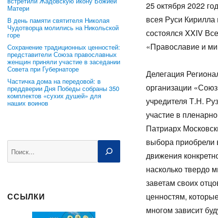
встретили Жадовскую икону Божией
25 октября 2022 го
Матери
всея Руси Кирилла
В день памяти святителя Николая
Чудотворца молились на Никольской
состоялся XXIV Вс
горе
«Православие и мир
Сохранение традиционных ценностей:
представители Союза православных
женщин приняли участие в заседании
Совета при Губернаторе
Делегация Региона
Частичка дома на передовой: в
организации «Союз
преддверии Дня Победы собраны 350
комплектов «сухих душей» для
учредителя Т.Н. Ру
наших воинов
участие в пленарн
Патриарх Московски
выбора приобрели в
Поиск
движения конкретног
насколько твердо м
заветам своих отц
ценностям, которые
ССЫЛКИ
многом зависит буд