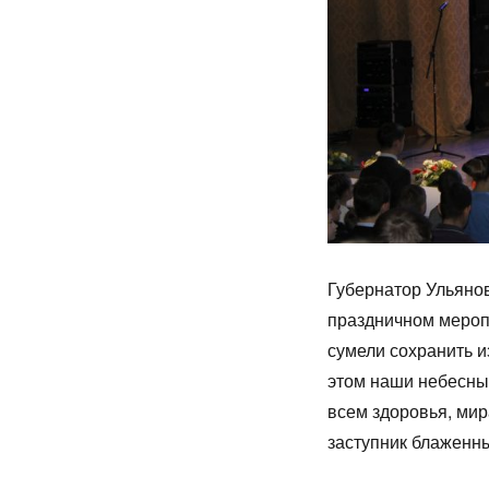
Губернатор Ульяно
праздничном меропр
сумели сохранить из
этом наши небесные
всем здоровь­я, мир
заступник блаж­енн