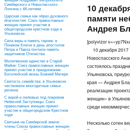
Симбирского и Новоспасского
10 декабр
Лонгина с 65-летием
памяти не
Царская семья как образ духовного
благочестия: Союз православных
женщин принял участие в
Андрея Б
общегородском крестном ходе в
Ульяновске
Сила веры и память героев: в
[polyv
Поником Ключе в день апостолов
Петра и Павла почтили память
10 декабря 2017 г
защитников Отечества
Новоспасского Ана
Молитвенное единство в Старой
Майне: Союз православных женщин
состоялось праздн
принял участие в праздновании
Ульяновска, приур
Боголюбской иконы Божией Матери
Святость семейства: в Ульяновске
края — Андрея Блаж
чествовали многодетные семьи
региона
реализации проект
С верой и любовью под покровом
женщин» в Ульянов
Небесной Заступницы: Союз
православных женщин принял
среди некоммерчес
участие в общегородском Крестном
ходе
Святыня на Симбирской земле:
Несколько сотен в
члены Союза православных женщин