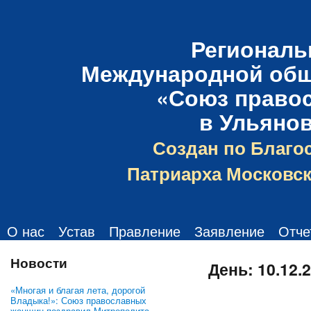
Региональ
Международной общ
«Союз право
в Ульяно
Создан по Благо
Патриарха Московск
О нас
Устав
Правление
Заявление
Отче
Новости
День:
10.12.
«Многая и благая лета, дорогой
Владыка!»: Союз православных
женщин поздравил Митрополита