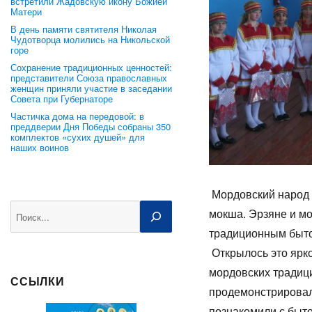
встретили Жадовскую икону Божией
Матери
В день памяти святителя Николая
Чудотворца молились на Никольской
горе
Сохранение традиционных ценностей:
представители Союза православных
женщин приняли участие в заседании
Совета при Губернаторе
Частичка дома на передовой: в
преддверии Дня Победы собраны 350
комплектов «сухих душей» для
наших воинов
Мордовский народ п
Поиск
мокша. Эрзяне и м
традицио
Открылось это ярк
мордовских традиц
ССЫЛКИ
продемонстрировал
познакомили с быт