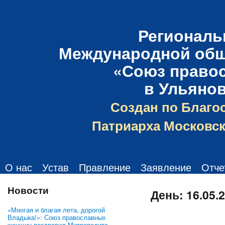
Региональ
Международной общ
«Союз право
в Ульяно
Создан по Благо
Патриарха Московск
О нас
Устав
Правление
Заявление
Отче
Новости
День:
16.05.
«Многая и благая лета, дорогой
Владыка!»: Союз православных
женщин поздравил Митрополита