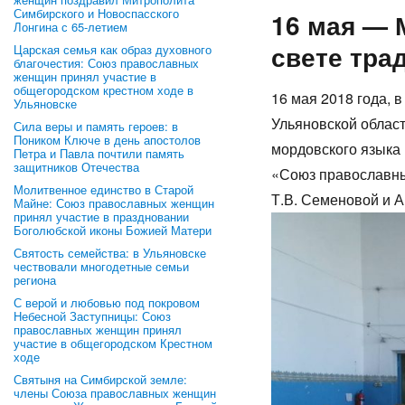
Симбирского и Новоспасского
16 мая — 
Лонгина с 65-летием
свете тра
Царская семья как образ духовного
благочестия: Союз православных
женщин принял участие в
общегородском крестном ходе в
16 мая 2018 года, 
Ульяновске
Ульяновской облас
Сила веры и память героев: в
Поником Ключе в день апостолов
мордовского языка
Петра и Павла почтили память
защитников Отечества
«Союз православны
Молитвенное единство в Старой
Т.В. Семеновой и
Майне: Союз православных женщин
принял участие в праздновании
Боголюбской иконы Божией Матери
Святость семейства: в Ульяновске
чествовали многодетные семьи
региона
С верой и любовью под покровом
Небесной Заступницы: Союз
православных женщин принял
участие в общегородском Крестном
ходе
Святыня на Симбирской земле:
члены Союза православных женщин