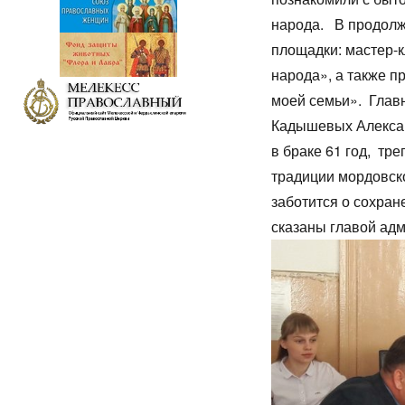
народа. В продолж
площадки: мастер-
народа», а также п
моей семьи». Глав
Кадышевых Алексан
в браке 61 год, т
традиции мордовско
заботится о сохран
сказаны главой ад