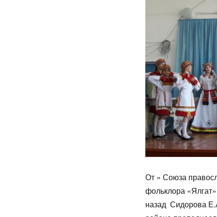
От » Союза право
фольклора «Ялгат»
назад Сидорова Е.