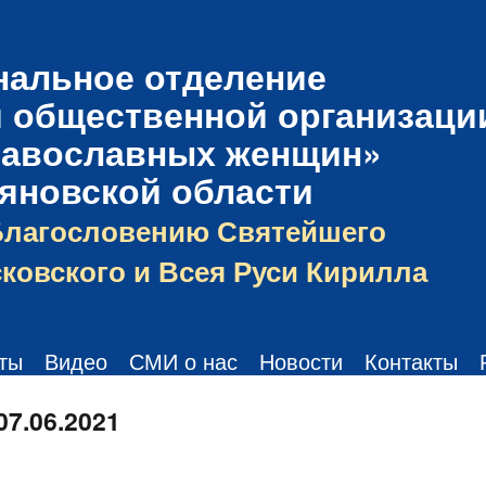
нальное отделение
 общественной организаци
равославных женщин»
ьяновской области
Благословению Святейшего
ковского и Всея Руси Кирилла
ты
Видео
СМИ о нас
Новости
Контакты
07.06.2021