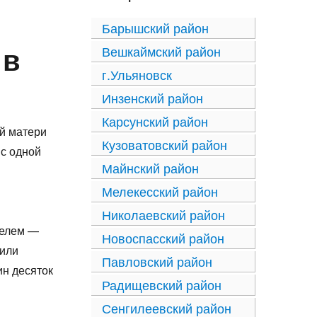
Барышский район
 в
Вешкаймский район
г.Ульяновск
Инзенский район
Карсунский район
ей матери
Кузоватовский район
 с одной
Майнский район
Мелекесский район
Николаевский район
телем —
Новоспасский район
тили
Павловский район
ин десяток
Радищевский район
Сенгилеевский район