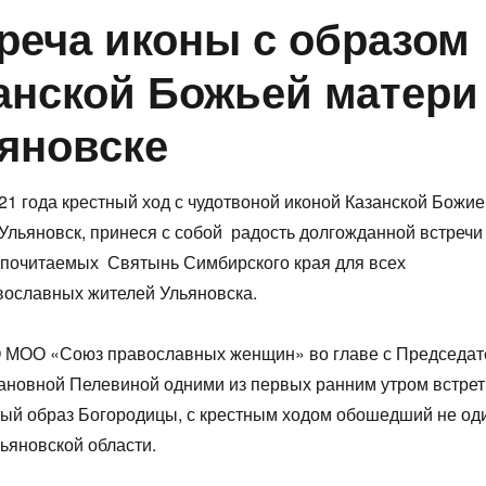
реча иконы с образом
анской Божьей матери
яновске
21 года крестный ход с чудотвоной иконой Казанской Божи
Ульяновск, принеся с собой радость долгожданной встречи
 почитаемых Святынь Симбирского края для всех
вославных жителей Ульяновска.
 МОО «Союз православных женщин» во главе с Председа
ановной Пелевиной одними из первых ранним утром встре
ый образ Богородицы, с крестным ходом обошедший не од
ьяновской области.