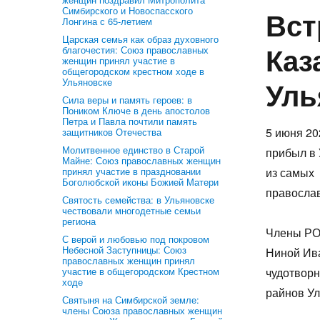
Симбирского и Новоспасского
Вст
Лонгина с 65-летием
Царская семья как образ духовного
Каз
благочестия: Союз православных
женщин принял участие в
общегородском крестном ходе в
Уль
Ульяновске
Сила веры и память героев: в
Поником Ключе в день апостолов
Петра и Павла почтили память
5 июня 20
защитников Отечества
Молитвенное единство в Старой
прибыл в 
Майне: Союз православных женщин
принял участие в праздновании
из самых
Боголюбской иконы Божией Матери
правосла
Святость семейства: в Ульяновске
чествовали многодетные семьи
региона
Члены РО
С верой и любовью под покровом
Небесной Заступницы: Союз
Ниной Ив
православных женщин принял
участие в общегородском Крестном
чудотворн
ходе
райнов Ул
Святыня на Симбирской земле:
члены Союза православных женщин