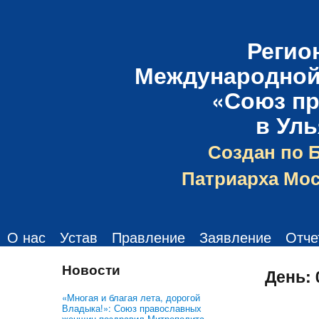
Регио
Международной
«Союз п
в Ул
Создан по 
Патриарха Мос
О нас
Устав
Правление
Заявление
Отче
Новости
День:
«Многая и благая лета, дорогой
Владыка!»: Союз православных
женщин поздравил Митрополита