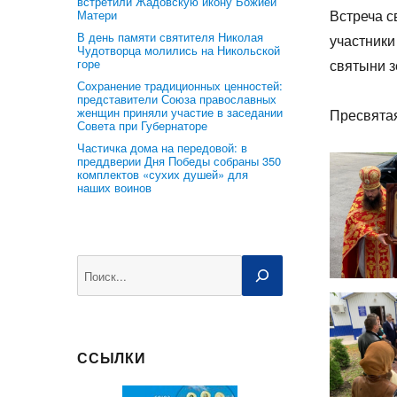
встретили Жадовскую икону Божией
Встреча с
Матери
В день памяти святителя Николая
участник
Чудотворца молились на Никольской
горе
святыни з
Сохранение традиционных ценностей:
представители Союза православных
женщин приняли участие в заседании
Пресвята
Совета при Губернаторе
Частичка дома на передовой: в
преддверии Дня Победы собраны 350
комплектов «сухих душей» для
наших воинов
Поиск
ССЫЛКИ