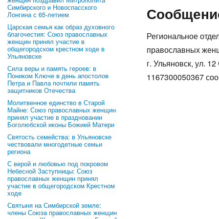
Симбирского и Новоспасского
Сообщение
Лонгина с 65-летием
Царская семья как образ духовного
благочестия: Союз православных
Региональное отде
женщин принял участие в
общегородском крестном ходе в
православных женщи
Ульяновске
г. Ульяновск, ул. 
Сила веры и память героев: в
Поником Ключе в день апостолов
1167300050367 сооб
Петра и Павла почтили память
защитников Отечества
Молитвенное единство в Старой
Майне: Союз православных женщин
принял участие в праздновании
Боголюбской иконы Божией Матери
Святость семейства: в Ульяновске
чествовали многодетные семьи
региона
С верой и любовью под покровом
Небесной Заступницы: Союз
православных женщин принял
участие в общегородском Крестном
ходе
Святыня на Симбирской земле:
члены Союза православных женщин