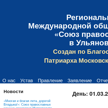
Региональ
Международной общ
«Союз право
в Ульяно
Создан по Благо
Патриарха Московск
О нас
Устав
Правление
Заявление
Отче
Новости
День:
01.03.
«Многая и благая лета, дорогой
Владыка!»: Союз православных
женщин поздравил Митрополита