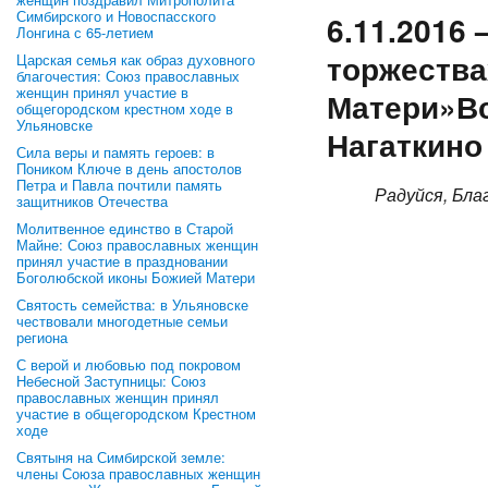
Симбирского и Новоспасского
6.11.2016
Лонгина с 65-летием
торжества
Царская семья как образ духовного
благочестия: Союз православных
женщин принял участие в
Матери»Вс
общегородском крестном ходе в
Ульяновске
Нагаткино
Сила веры и память героев: в
Поником Ключе в день апостолов
Петра и Павла почтили память
Радуй­ся, Бла­
защитников Отечества
Молитвенное единство в Старой
Майне: Союз православных женщин
принял участие в праздновании
Боголюбской иконы Божией Матери
Святость семейства: в Ульяновске
чествовали многодетные семьи
региона
С верой и любовью под покровом
Небесной Заступницы: Союз
православных женщин принял
участие в общегородском Крестном
ходе
Святыня на Симбирской земле:
члены Союза православных женщин