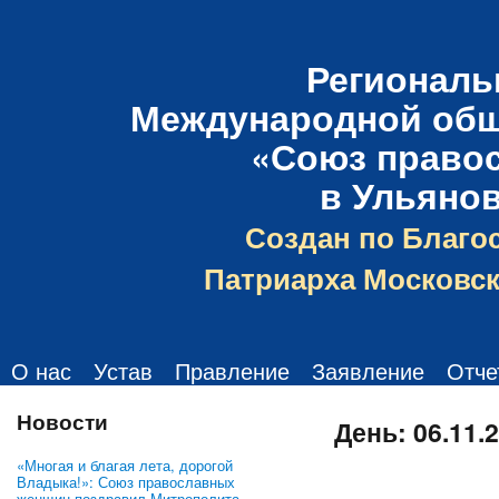
Региональ
Международной общ
«Союз право
в Ульяно
Создан по Благо
Патриарха Московск
О нас
Устав
Правление
Заявление
Отче
Новости
День:
06.11.
«Многая и благая лета, дорогой
Владыка!»: Союз православных
женщин поздравил Митрополита