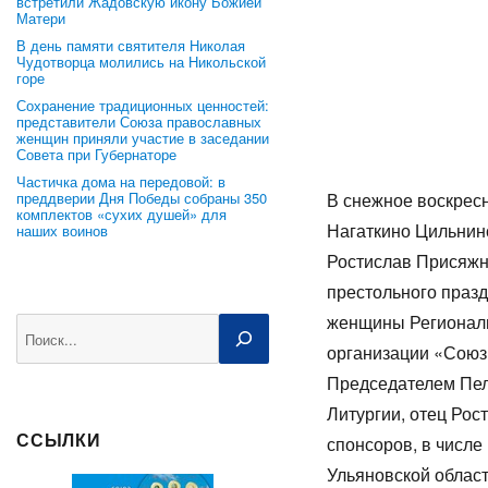
встретили Жадовскую икону Божией
Матери
В день памяти святителя Николая
Чудотворца молились на Никольской
горе
Сохранение традиционных ценностей:
представители Союза православных
женщин приняли участие в заседании
Совета при Губернаторе
Частичка дома на передовой: в
преддверии Дня Победы собраны 350
В снежное воскресн
комплектов «сухих душей» для
Нагаткино Цильнинс
наших воинов
Ростислав Присяжн
престольного праз
женщины Регионал
Поиск
организации «Союз 
Председателем Пеле
Литургии, отец Ро
ССЫЛКИ
спонсоров, в числ
Ульяновской области