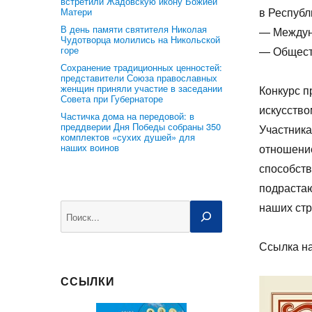
встретили Жадовскую икону Божией
в Республ
Матери
В день памяти святителя Николая
— Междун
Чудотворца молились на Никольской
горе
— Общест
Сохранение традиционных ценностей:
представители Союза православных
женщин приняли участие в заседании
Конкурс п
Совета при Губернаторе
искусство
Частичка дома на передовой: в
преддверии Дня Победы собраны 350
Участника
комплектов «сухих душей» для
наших воинов
отношение
способств
подрастаю
наших стр
Поиск
Ссылка н
ССЫЛКИ