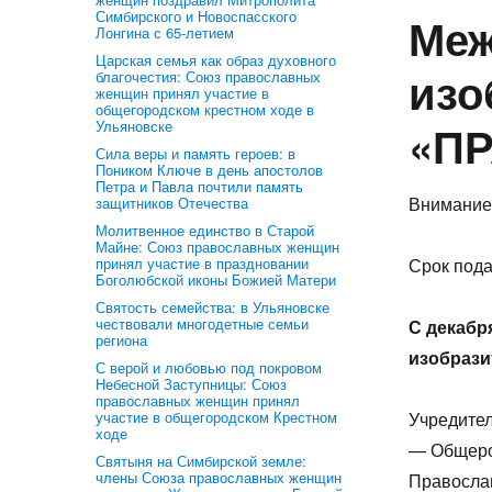
Симбирского и Новоспасского
Меж
Лонгина с 65-летием
Царская семья как образ духовного
изо
благочестия: Союз православных
женщин принял участие в
общегородском крестном ходе в
«П
Ульяновске
Сила веры и память героев: в
Поником Ключе в день апостолов
Петра и Павла почтили память
Внимание!
защитников Отечества
Молитвенное единство в Старой
Майне: Союз православных женщин
принял участие в праздновании
Срок пода
Боголюбской иконы Божией Матери
Святость семейства: в Ульяновске
чествовали многодетные семьи
С декабр
региона
изобраз
С верой и любовью под покровом
Небесной Заступницы: Союз
православных женщин принял
участие в общегородском Крестном
Учредител
ходе
— Общеро
Святыня на Симбирской земле:
члены Союза православных женщин
Правосла