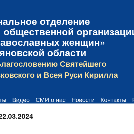
нальное отделение
 общественной организаци
равославных женщин»
ьяновской области
Благословению Святейшего
ковского и Всея Руси Кирилла
ты
Видео
СМИ о нас
Новости
Контакты
22.03.2024