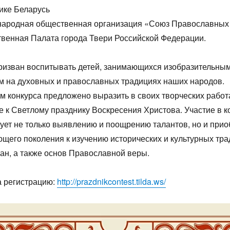
ике Беларусь
ародная общественная организация «Союз Православных
венная Палата города Твери Российской Федерации.
ризван воспитывать детей, занимающихся изобразительны
м на духовных и православных традициях наших народов.
м конкурса предложено выразить в своих творческих работ
 к Светлому празднику Воскресения Христова. Участие в к
ует не только выявлению и поощрению талантов, но и при
щего поколения к изучению исторических и культурных тр
ан, а также основ Православной веры.
а регистрацию:
http://prazdnikcontest.tilda.ws/
1
1
1
1
1
1
1
1
1
1
1
1
1
1
1
1
2
2
1
1
1
2
2
2
1
2
1
2
1
2
1
2
1
1
2
1
2
2
1
2
1
2
1
2
1
2
1
1
1
3
1
3
2
2
1
2
3
1
3
3
1
2
3
1
2
3
1
2
1
3
1
2
3
2
2
3
1
1
2
3
1
3
2
3
1
2
3
1
2
3
1
1
2
3
1
2