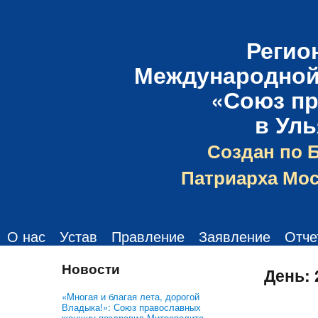
Регио
Международной
«Союз п
в Ул
Создан по 
Патриарха Мос
О нас
Устав
Правление
Заявление
Отче
Новости
День:
«Многая и благая лета, дорогой
Владыка!»: Союз православных
женщин поздравил Митрополита