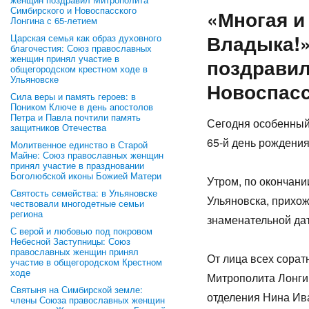
Симбирского и Новоспасского
«Многая и
Лонгина с 65-летием
Владыка!
Царская семья как образ духовного
благочестия: Союз православных
женщин принял участие в
поздравил
общегородском крестном ходе в
Ульяновске
Новоспасс
Сила веры и память героев: в
Поником Ключе в день апостолов
Петра и Павла почтили память
Сегодня особенный
защитников Отечества
65-й день рождени
Молитвенное единство в Старой
Майне: Союз православных женщин
принял участие в праздновании
Боголюбской иконы Божией Матери
Утром, по окончан
Святость семейства: в Ульяновске
Ульяновска, прихо
чествовали многодетные семьи
региона
знаменательной да
С верой и любовью под покровом
Небесной Заступницы: Союз
православных женщин принял
От лица всех сора
участие в общегородском Крестном
ходе
Митрополита Лонги
Святыня на Симбирской земле:
отделения Нина Ив
члены Союза православных женщин