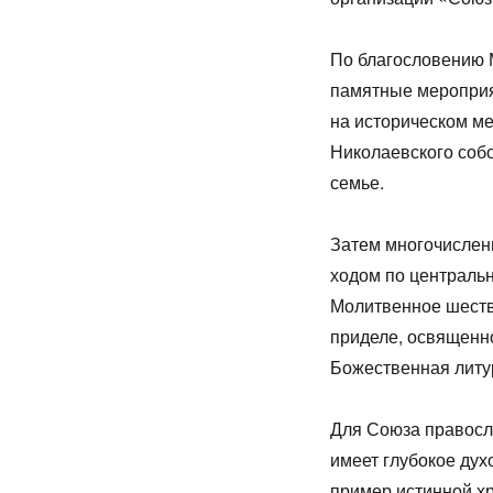
По благословению 
памятные мероприя
на историческом ме
Николаевского соб
семье.
Затем многочислен
ходом по централь
Молитвенное шеств
приделе, освященн
Божественная литу
Для Союза правосл
имеет глубокое дух
пример истинной х