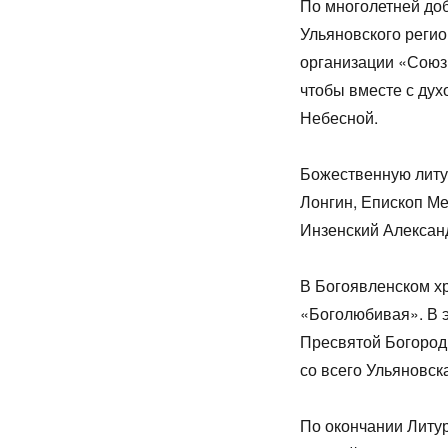
По многолетней до
Ульяновского реги
организации «Союз
чтобы вместе с ду
Небесной.
Божественную литу
Лонгин, Епископ М
Инзенский Алексан
В Богоявленском х
«Боголюбивая». В 
Пресвятой Богород
со всего Ульяновск
По окончании Литур