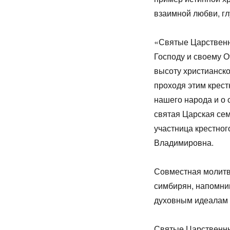
взаимной любви, гл
«Святые Царственн
Господу и своему О
высоту христианско
проходя этим крест
нашего народа и о
святая Царская се
участница крестног
Владимировна.
Совместная молитв
симбирян, напомни
духовным идеалам 
Святые Царственны