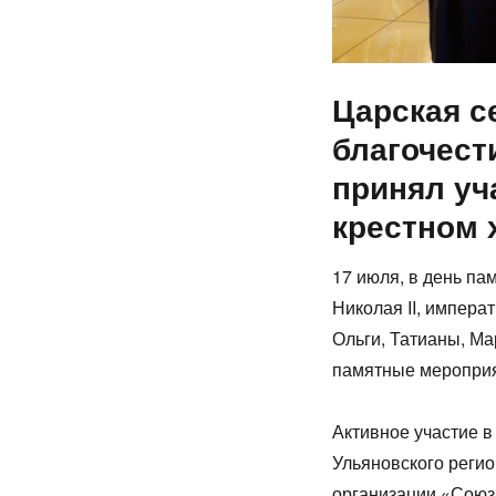
Царская с
благочест
принял уч
крестном 
17 июля, в день п
Николая II, импера
Ольги, Татианы, Ма
памятные мероприя
Активное участие в
Ульяновского реги
организации «Союз