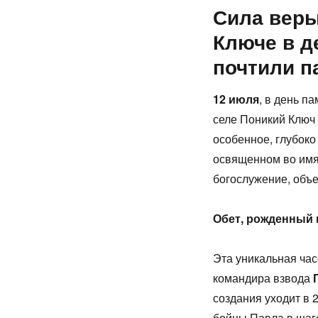
Сила веры
Ключе в д
почтили п
12 июля
, в день п
селе Поникий Ключ 
особенное, глубок
освященном во имя
богослужение, объ
Обет, рожденный 
Эта уникальная час
командира взвода
создания уходит в 
бойцы Павла в шаге