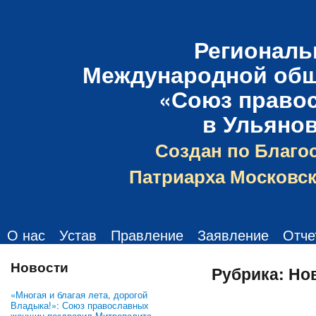
Региональ
Международной общ
«Союз право
в Ульяно
Создан по Благо
Патриарха Московск
О нас
Устав
Правление
Заявление
Отче
Новости
Рубрика:
Но
«Многая и благая лета, дорогой
Владыка!»: Союз православных
женщин поздравил Митрополита