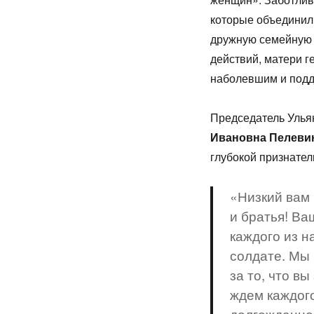
которые объединил
дружную семейную 
действий, матери г
наболевшим и подде
Председатель Улья
Ивановна Пелеви
глубокой признател
«Низкий вам 
и братья! Ва
каждого из н
солдате. Мы 
за то, что в
ждем каждого
долгожданно