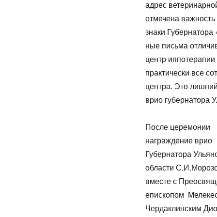
адрес ветеринарной
отмечена важность 
зна­ки Гу­бер­на­тора
ные пись­ма от­ли­чи
центр иппотерапии 
практически все со
центра. Это лишний
врио губернатора У
После церемонии
награждение врио
Губернатора Ульян
области С.И.Мороз
вместе с Преосвя
епископом Мелекес
Чердаклинским Ди