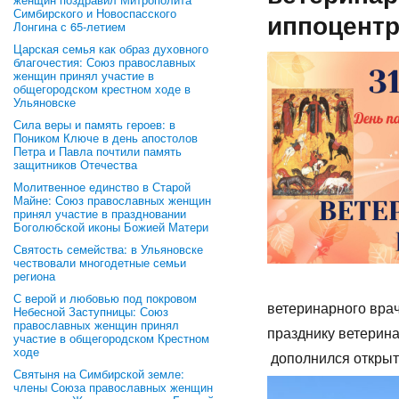
Симбирского и Новоспасского
иппоцентр
Лонгина с 65-летием
Царская семья как образ духовного
благочестия: Союз православных
женщин принял участие в
общегородском крестном ходе в
Ульяновске
Сила веры и память героев: в
Поником Ключе в день апостолов
Петра и Павла почтили память
защитников Отечества
Молитвенное единство в Старой
Майне: Союз православных женщин
принял участие в праздновании
Боголюбской иконы Божией Матери
Святость семейства: в Ульяновске
чествовали многодетные семьи
региона
С верой и любовью под покровом
ветеринарного вра
Небесной Заступницы: Союз
православных женщин принял
празднику ветерина
участие в общегородском Крестном
ходе
дополнился открыт
Святыня на Симбирской земле:
члены Союза православных женщин