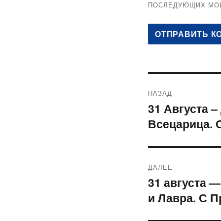
ПОСЛЕДУЮЩИХ МО
Навигация
НАЗАД
по
31 Августа 
Предыдущая
Всецарица. 
запись:
записям
ДАЛЕЕ
31 августа 
Следующая
и Лавра. С 
запись: