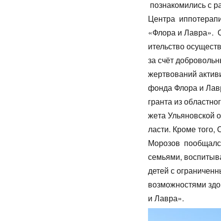
познакомились с р
Центра иппотерап
«Флора и Лавра». 
итель­ство осу­щест­
за счёт доб­ро­воль­
жерт­во­ваний ак­ти­в
фон­да Фло­ра и Лав­
гран­та из об­ласт­но
же­та Ульяновс­кой о
ласти. Кроме того, 
Морозов пообщалс
семьями, воспит
детей с ограничен
возможностями здо
и Лавра».