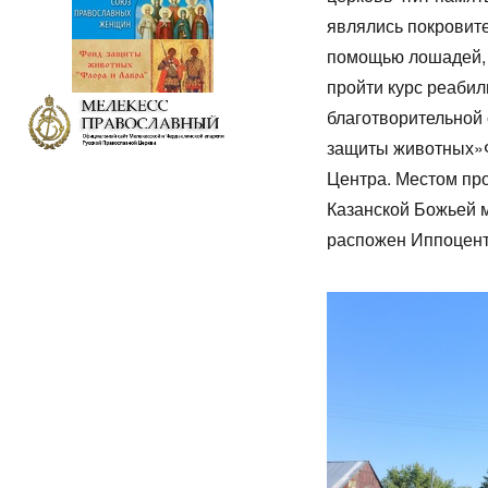
являлись покровит
помощью лошадей, 
пройти курс реаби
благотворительной 
защиты животных»Ф
Центра. Местом про
Казанской Божьей м
распожен Иппоцент