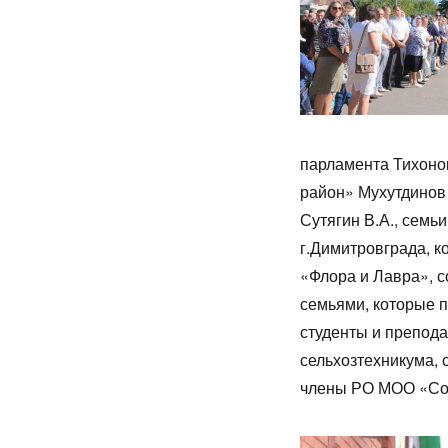
парламента Тихоно
район» Мухутдинов 
Сутягин В.А., семь
г.Димитровграда, 
«Флора и Лавра», 
семьями, которые п
студенты и препод
сельхозтехникума, 
члены РО МОО «Сою