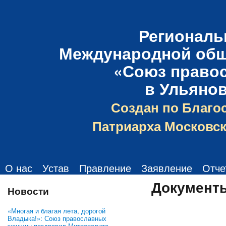
Региональ
Международной общ
«Союз право
в Ульяно
Создан по Благо
Патриарха Московск
О нас
Устав
Правление
Заявление
Отче
Документ
Новости
«Многая и благая лета, дорогой
Владыка!»: Союз православных
женщин поздравил Митрополита