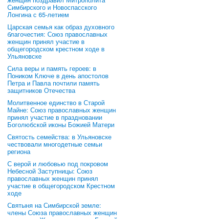
Симбирского и Новоспасского
Лонгина с 65-летием
Царская семья как образ духовного
благочестия: Союз православных
женщин принял участие в
общегородском крестном ходе в
Ульяновске
Сила веры и память героев: в
Поником Ключе в день апостолов
Петра и Павла почтили память
защитников Отечества
Молитвенное единство в Старой
Майне: Союз православных женщин
принял участие в праздновании
Боголюбской иконы Божией Матери
Святость семейства: в Ульяновске
чествовали многодетные семьи
региона
С верой и любовью под покровом
Небесной Заступницы: Союз
православных женщин принял
участие в общегородском Крестном
ходе
Святыня на Симбирской земле:
члены Союза православных женщин