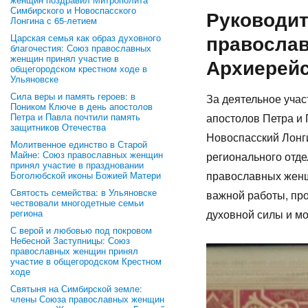
Симбирского и Новоспасского
Руководит
Лонгина с 65-летием
правосла
Царская семья как образ духовного
благочестия: Союз православных
женщин принял участие в
Архиерейс
общегородском крестном ходе в
Ульяновске
Сила веры и память героев: в
За деятельное учас
Поником Ключе в день апостолов
Петра и Павла почтили память
апостолов Петра и
защитников Отечества
Новоспасский Лонг
Молитвенное единство в Старой
Майне: Союз православных женщин
регионального отд
принял участие в праздновании
православных женщ
Боголюбской иконы Божией Матери
Святость семейства: в Ульяновске
важной работы, пр
чествовали многодетные семьи
региона
духовной силы и мо
С верой и любовью под покровом
Небесной Заступницы: Союз
православных женщин принял
участие в общегородском Крестном
ходе
Святыня на Симбирской земле:
члены Союза православных женщин