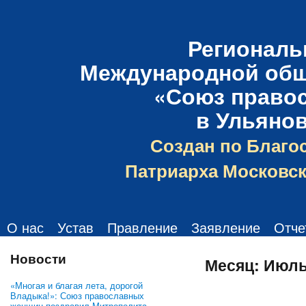
Региональ
Международной общ
«Союз право
в Ульяно
Создан по Благо
Патриарха Московск
О нас
Устав
Правление
Заявление
Отче
Новости
Месяц:
Июль
«Многая и благая лета, дорогой
Владыка!»: Союз православных
женщин поздравил Митрополита