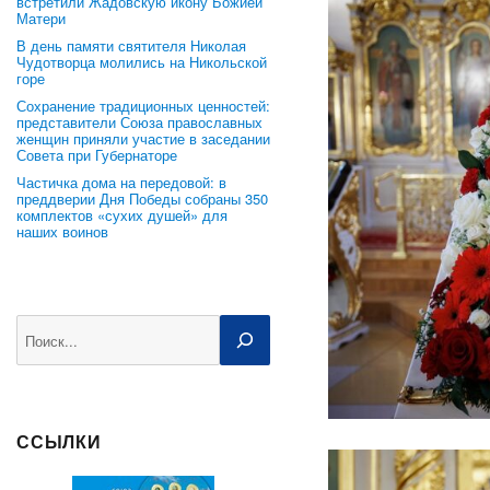
встретили Жадовскую икону Божией
Матери
В день памяти святителя Николая
Чудотворца молились на Никольской
горе
Сохранение традиционных ценностей:
представители Союза православных
женщин приняли участие в заседании
Совета при Губернаторе
Частичка дома на передовой: в
преддверии Дня Победы собраны 350
комплектов «сухих душей» для
наших воинов
Поиск
ССЫЛКИ