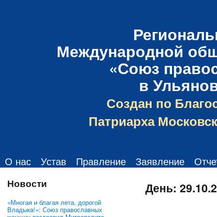
Региональ
Международной общ
«Союз право
в Ульяно
Создан по Благо
Патриарха Московск
О нас
Устав
Правление
Заявление
Отче
Новости
День:
29.10.
«Многая и благая лета, дорогой
Владыка!»: Союз православных
женщин поздравил Митрополита