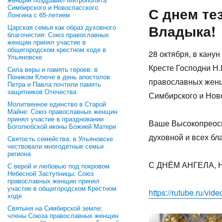
Симбирского и Новоспасского
С днем те
Лонгина с 65-летием
Владыка!
Царская семья как образ духовного
благочестия: Союз православных
женщин принял участие в
общегородском крестном ходе в
28 октября, в кану
Ульяновске
Кресте Господни Н
Сила веры и память героев: в
Поником Ключе в день апостолов
православных женщ
Петра и Павла почтили память
защитников Отечества
Симбирского и Ново
Молитвенное единство в Старой
Майне: Союз православных женщин
принял участие в праздновании
Ваше Высокопреосв
Боголюбской иконы Божией Матери
духовной и всех бла
Святость семейства: в Ульяновске
чествовали многодетные семьи
региона
С ДНЁМ АНГЕЛА,
С верой и любовью под покровом
Небесной Заступницы: Союз
православных женщин принял
участие в общегородском Крестном
https://rutube.ru/v
ходе
Святыня на Симбирской земле:
члены Союза православных женщин