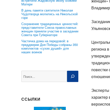
встретили Жадовскую икону Божией
женщин» 
Матери
Владимир
В день памяти святителя Николая
Чудотворца молились на Никольской
горе
Заседание
Сохранение традиционных ценностей:
представители Союза православных
Ульяновск
женщин приняли участие в заседании
Совета при Губернаторе
Частичка дома на передовой: в
Центральн
преддверии Дня Победы собраны 350
комплектов «сухих душей» для
региона в
наших воинов
утвержден
традицио
повестки 
Поиск
отношений
Эксперты 
характер
ССЫЛКИ
вероиспов