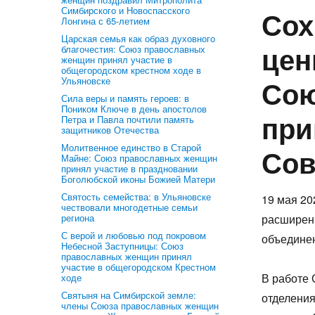
Симбирского и Новоспасского
Сох
Лонгина с 65-летием
Царская семья как образ духовного
цен
благочестия: Союз православных
женщин принял участие в
общегородском крестном ходе в
Сою
Ульяновске
Сила веры и память героев: в
Поником Ключе в день апостолов
при
Петра и Павла почтили память
защитников Отечества
Молитвенное единство в Старой
Сов
Майне: Союз православных женщин
принял участие в праздновании
Боголюбской иконы Божией Матери
Святость семейства: в Ульяновске
19 мая 20
чествовали многодетные семьи
региона
расширен
С верой и любовью под покровом
объединен
Небесной Заступницы: Союз
православных женщин принял
участие в общегородском Крестном
В работе 
ходе
Святыня на Симбирской земле:
отделени
члены Союза православных женщин