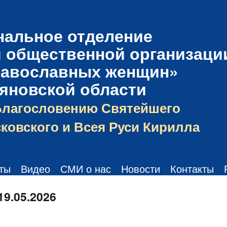
нальное отделение
 общественной организаци
равославных женщин»
ьяновской области
Благословению Святейшего
ковского и Всея Руси Кирилла
ты
Видео
СМИ о нас
Новости
Контакты
19.05.2026