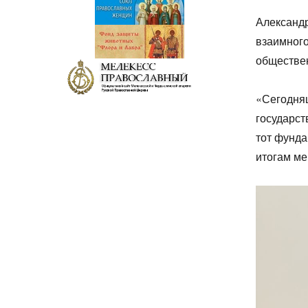
Александ
взаимного
обществен
«Сегодняш
государст
тот фунда
итогам м