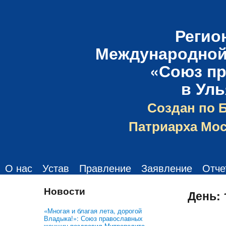
Регио
Международной
«Союз п
в Ул
Создан по 
Патриарха Мос
О нас
Устав
Правление
Заявление
Отче
Новости
День:
«Многая и благая лета, дорогой
Владыка!»: Союз православных
женщин поздравил Митрополита