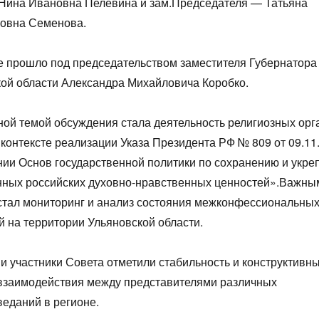
Нина Ивановна Пелевина и зам.Председателя — Татьяна
овна Семенова.
 прошло под председательством заместителя Губернатора
ой области Александра Михайловича Коробко.
ой темой обсуждения стала деятельность религиозных орг
 контексте реализации Указа Президента РФ № 809 от 09.11
ии Основ государственной политики по сохранению и укр
нных российских духовно-нравственных ценностей».Важны
стал мониторинг и анализ состояния межконфессиональны
 на территории Ульяновской области.
и участники Совета отметили стабильность и конструктивн
 взаимодействия между представителями различных
еданий в регионе.
1
1
1
1
1
1
1
1
1
1
1
1
1
1
1
1
2
2
1
1
1
2
2
2
1
2
1
2
1
2
1
2
1
1
2
1
2
2
1
2
1
2
1
2
1
2
1
1
1
3
1
3
2
2
1
2
3
1
3
3
1
2
3
1
2
3
1
2
1
3
1
2
3
2
2
3
1
1
2
3
1
3
2
3
1
2
3
1
2
3
1
1
2
3
1
2