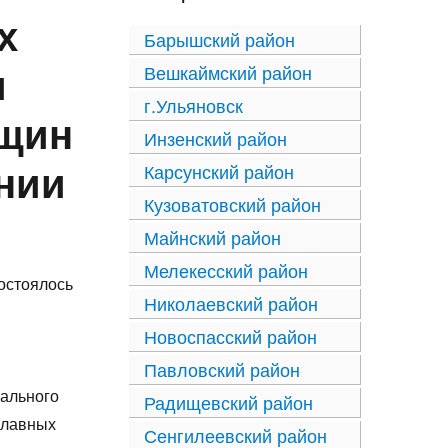
х
Барышский район
и
Вешкаймский район
г.Ульяновск
нщин
Инзенский район
ании
Карсунский район
Кузоватовский район
Майнский район
Мелекесский район
состоялось
Николаевский район
Новоспасский район
Павловский район
нального
Радищевский район
славных
Сенгилеевский район