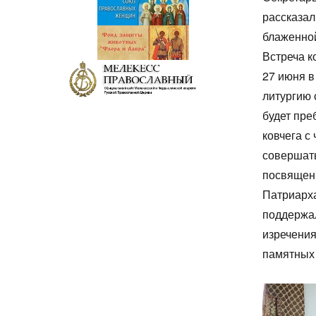
рассказал
блаженной
Встреча к
27 июня 
литургию 
будет пре
ковчега с
совершать
посвященн
Патриарха
поддержал
изречения
памятных