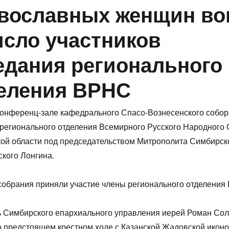
вославных женщин в
исло участников
едания регионального
еления ВРНС
конференц-зале кафедрального Спасо-Вознесенского собо
регионального отделения Всемирного Русского Народного 
ой области под председательством Митрополита Симбирск
кого Лонгина.
собрания приняли участие члены регионального отделения
ь Симбирского епархиального управления иерей Роман Со
 предстоящем крестном ходе с Казанской Жадовской икон