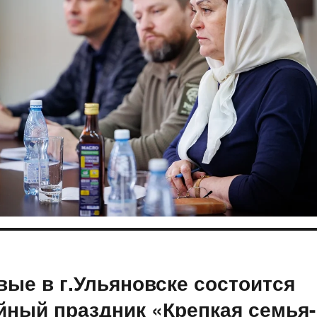
ация
вые в г.Ульяновске состоится
щая
ям
йный праздник «Крепкая семья-