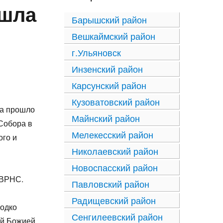
ошла
Барышский район
Вешкаймский район
г.Ульяновск
Инзенский район
Карсунский район
Кузоватовский район
ра прошло
Майнский район
Собора в
Мелекесский район
ого и
Николаевский район
Новоспасский район
 ВРНС.
Павловский район
Радищевский район
лодко
Сенгилеевский район
ой Божией