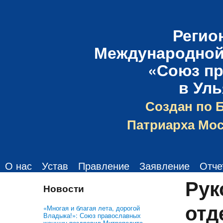
Регио
Международной
«Союз п
в Ул
Создан по 
Патриарха Мос
О нас
Устав
Правление
Заявление
Отче
Рук
Новости
отд
«Многая и благая лета, дорогой
Владыка!»: Союз православных
женщин поздравил Митрополита