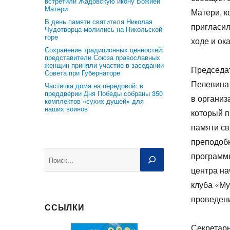
встретили Жадовскую икону Божией
Матери
Матери, к
В день памяти святителя Николая
пригласил
Чудотворца молились на Никольской
горе
ходе и ок
Сохранение традиционных ценностей:
представители Союза православных
женщин приняли участие в заседании
Председа
Совета при Губернаторе
Пелевина 
Частичка дома на передовой: в
преддверии Дня Победы собраны 350
в организ
комплектов «сухих душей» для
наших воинов
который п
памяти св
преподоб
Поиск
программы
центра на
клуба «Му
проведени
ССЫЛКИ
Секретар