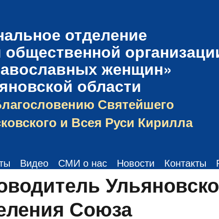
нальное отделение
 общественной организаци
равославных женщин»
ьяновской области
Благословению Святейшего
ковского и Всея Руси Кирилла
ты
Видео
СМИ о нас
Новости
Контакты
оводитель Ульяновско
еления Союза