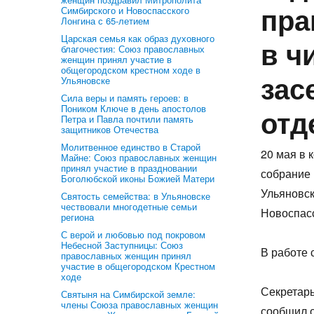
пра
Симбирского и Новоспасского
Лонгина с 65-летием
Царская семья как образ духовного
в ч
благочестия: Союз православных
женщин принял участие в
общегородском крестном ходе в
зас
Ульяновске
Сила веры и память героев: в
Поником Ключе в день апостолов
отд
Петра и Павла почтили память
защитников Отечества
Молитвенное единство в Старой
20 мая в 
Майне: Союз православных женщин
принял участие в праздновании
собрание 
Боголюбской иконы Божией Матери
Ульяновск
Святость семейства: в Ульяновске
чествовали многодетные семьи
Новоспасс
региона
С верой и любовью под покровом
Небесной Заступницы: Союз
В работе 
православных женщин принял
участие в общегородском Крестном
ходе
Секретар
Святыня на Симбирской земле:
члены Союза православных женщин
сообщил о