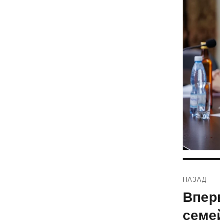
Навиг
НАЗАД
по
Впер
Предыду
запись:
запис
семе