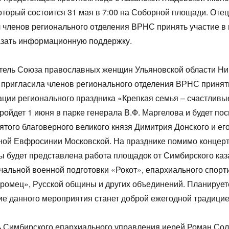
оторый состоится 31 мая в 7:00 на Соборной площади. Оте
 членов регионального отделения ВРНС принять участие в
азать информационную поддержку.
тель Союза православных женщин Ульяновской области Ни
пригласила членов регионального отделения ВРНС принят
ации регионального праздника «Крепкая семья – счастливые
ройдет 1 июня в парке генерала В.Ф. Маргелова и будет по
ятого благоверного великого князя Димитрия Донского и его
ной Евфросинии Московской. На празднике помимо концер
 будет представлена работа площадок от Симбирского каз
чальной военной подготовки «Рокот», епархиального спорт
ромец», Русской общины и других объединений. Планируетс
е данного мероприятия станет доброй ежегодной традицие
1
1
1
1
1
1
1
1
1
1
1
1
1
1
1
1
2
2
1
1
1
2
2
2
1
2
1
2
1
2
1
2
1
1
2
1
2
2
1
2
1
2
1
2
1
2
1
1
3
1
3
2
2
1
2
3
1
3
3
1
2
3
1
2
3
1
2
1
3
1
2
3
2
2
3
1
1
2
3
1
3
2
3
1
2
3
1
2
3
1
1
2
3
1
2
ь Симбирского епархиального управления иерей Роман Со