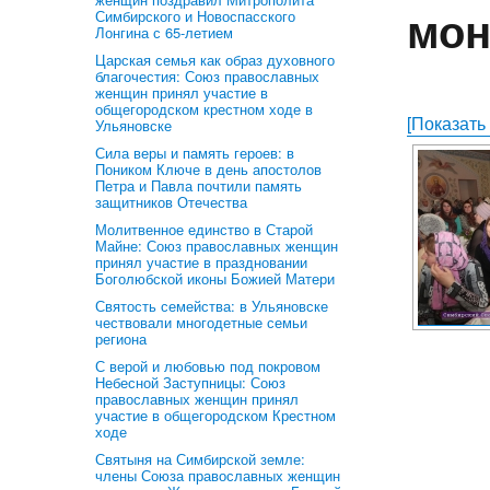
мон
Симбирского и Новоспасского
Лонгина с 65-летием
Царская семья как образ духовного
благочестия: Союз православных
женщин принял участие в
общегородском крестном ходе в
[Показать
Ульяновске
Сила веры и память героев: в
Поником Ключе в день апостолов
Петра и Павла почтили память
защитников Отечества
Молитвенное единство в Старой
Майне: Союз православных женщин
принял участие в праздновании
Боголюбской иконы Божией Матери
Святость семейства: в Ульяновске
чествовали многодетные семьи
региона
С верой и любовью под покровом
Небесной Заступницы: Союз
православных женщин принял
участие в общегородском Крестном
ходе
Святыня на Симбирской земле:
члены Союза православных женщин