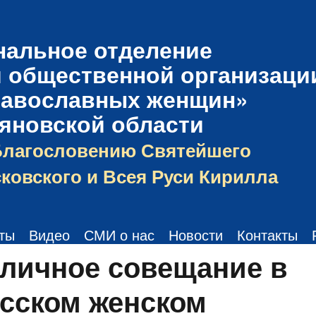
нальное отделение
 общественной организаци
равославных женщин»
ьяновской области
Благословению Святейшего
ковского и Всея Руси Кирилла
ты
Видео
СМИ о нас
Новости
Контакты
личное совещание в
сском женском