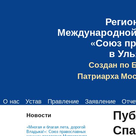
Регио
Международной
«Союз п
в Ул
Создан по 
Патриарха Мос
О нас
Устав
Правление
Заявление
Отче
Пуб
Новости
Спа
«Многая и благая лета, дорогой
Владыка!»: Союз православных
женщин поздравил Митрополита