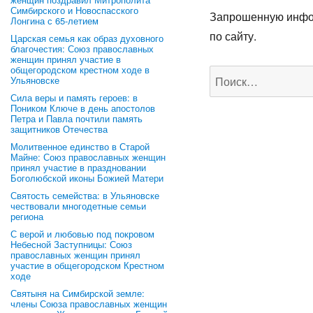
Симбирского и Новоспасского
Запрошенную инфор
Лонгина с 65-летием
по сайту.
Царская семья как образ духовного
благочестия: Союз православных
женщин принял участие в
общегородском крестном ходе в
Искать:
Ульяновске
Сила веры и память героев: в
Поником Ключе в день апостолов
Петра и Павла почтили память
защитников Отечества
Молитвенное единство в Старой
Майне: Союз православных женщин
принял участие в праздновании
Боголюбской иконы Божией Матери
Святость семейства: в Ульяновске
чествовали многодетные семьи
региона
С верой и любовью под покровом
Небесной Заступницы: Союз
православных женщин принял
участие в общегородском Крестном
ходе
Святыня на Симбирской земле:
члены Союза православных женщин