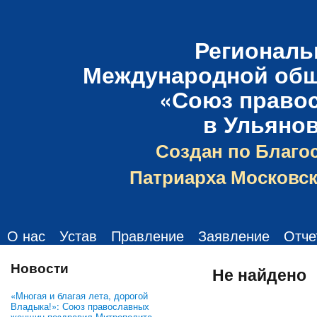
Региональ
Международной общ
«Союз право
в Ульяно
Создан по Благо
Патриарха Московск
О нас
Устав
Правление
Заявление
Отче
Новости
Не найдено
«Многая и благая лета, дорогой
Владыка!»: Союз православных
женщин поздравил Митрополита