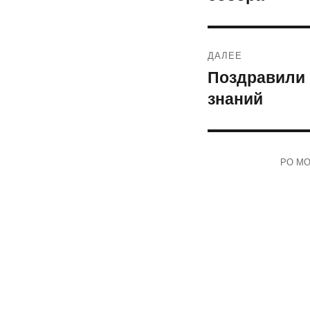
ДАЛЕЕ
Поздравили 
Следующая
знаний
запись:
РО МОО