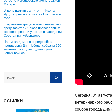
встретили Жадовскую икону Божией
Матери
В день памяти святителя Николая
Чудотворца молились на Никольской
горе
Сохранение традиционных ценностей:
представители Союза православных
женщин приняли участие в заседании
Совета при Губернаторе
Частичка дома на передовой: в
преддверии Дня Победы собраны 350
комплектов «сухих душей» для
наших воинов
Поиск
Сегодня, 31 август
ССЫЛКИ
ветеринарного раб
соборе города Дими