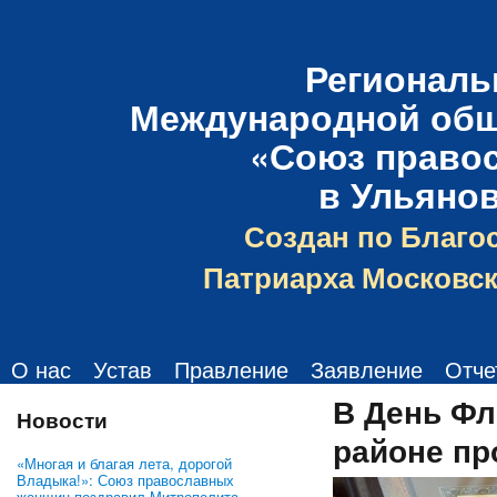
Региональ
Международной общ
«Союз право
в Ульяно
Создан по Благо
Патриарха Московск
О нас
Устав
Правление
Заявление
Отче
В День Фл
Новости
районе пр
«Многая и благая лета, дорогой
Владыка!»: Союз православных
женщин поздравил Митрополита