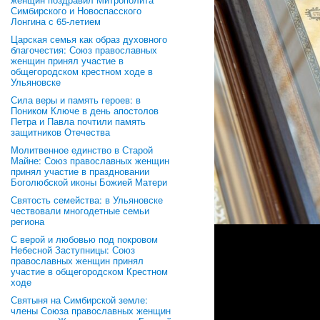
Симбирского и Новоспасского
Лонгина с 65-летием
Царская семья как образ духовного
благочестия: Союз православных
женщин принял участие в
общегородском крестном ходе в
Ульяновске
Сила веры и память героев: в
Поником Ключе в день апостолов
Петра и Павла почтили память
защитников Отечества
Молитвенное единство в Старой
Майне: Союз православных женщин
принял участие в праздновании
Боголюбской иконы Божией Матери
Святость семейства: в Ульяновске
чествовали многодетные семьи
региона
С верой и любовью под покровом
Небесной Заступницы: Союз
православных женщин принял
участие в общегородском Крестном
ходе
Святыня на Симбирской земле:
члены Союза православных женщин