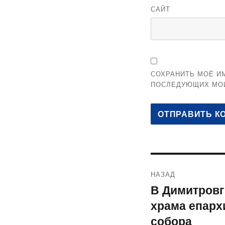
САЙТ
СОХРАНИТЬ МОЁ ИМ
ПОСЛЕДУЮЩИХ МО
Навигация
НАЗАД
по
В Димитровг
Предыдущая
храма епарх
запись:
записям
собора