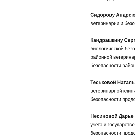
Сидорову Андрею
ветеринарии и безо
Кандрашкину Сер
биологической без
районной ветерина
безопасности район
Теськовой Натал
ветеринарной клин
безопасности прод
Несиновой Дарье
учета и государств
безопасности прод