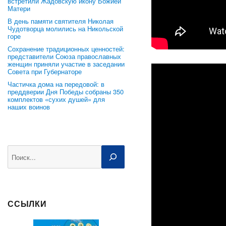
встретили Жадовскую икону Божией
Матери
В день памяти святителя Николая
Чудотворца молились на Никольской
горе
Сохранение традиционных ценностей:
представители Союза православных
женщин приняли участие в заседании
Совета при Губернаторе
Частичка дома на передовой: в
преддверии Дня Победы собраны 350
комплектов «сухих душей» для
наших воинов
Поиск
ССЫЛКИ