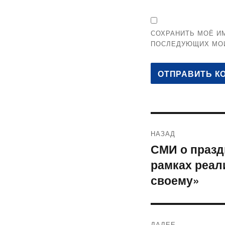
СОХРАНИТЬ МОЁ ИМ
ПОСЛЕДУЮЩИХ МО
Навигация
НАЗАД
по
СМИ о празд
Предыдущая
рамках реал
запись:
записям
своему»
ДАЛЕЕ