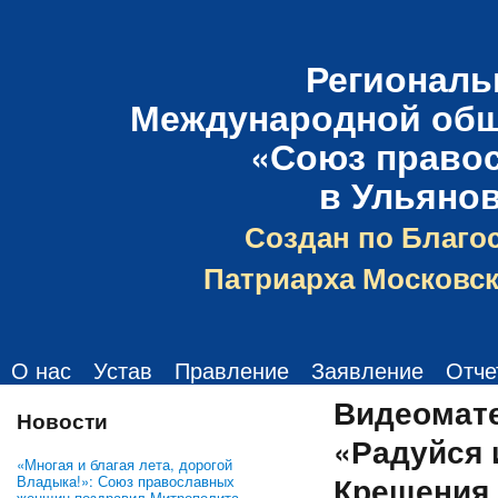
Региональ
Международной общ
«Союз право
в Ульяно
Создан по Благо
Патриарха Московск
О нас
Устав
Правление
Заявление
Отче
Видеомате
Новости
«Радуйся 
«Многая и благая лета, дорогой
Крещения
Владыка!»: Союз православных
женщин поздравил Митрополита