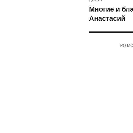
Многие и бл
Следующая
Анастасий
запись:
РО МОО