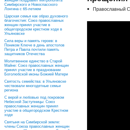
Симбирского и Новоспасского
Православный С
Лонгина с 65-летием
Царская семья как образ духовного
благочестия: Союз православных
женщин принял участие в
общегородском крестном ходе в
Ульяновске
Сила веры и память героев: в
Поником Ключе в день апостолов
Петра и Павла почтили память
защитников Отечества
Молитвенное единство в Старой
Майне: Союз православных женщин
принял участие в праздновании
Боголюбской иконы Божией Матери
Святость семейства: в Ульяновске
чествовали многодетные семьи
региона
С верой и любовью под покровом
Небесной Заступницы: Союз
православных женщин принял
участие в общегородском Крестном
ходе
Святыня на Симбирской земле:
члены Союза православных женщин