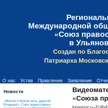
Региональ
Международной общ
«Союз право
в Ульяно
Создан по Благо
Патриарха Московск
О нас
Устав
Правление
Заявление
Отче
Видеомате
Новости
«Союза п
«Многая и благая лета, дорогой
Владыка!»: Союз православных
[polyvizor v=»TURv
женщин поздравил Митрополита