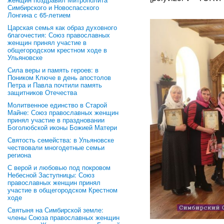
Симбирского и Новоспасского
Лонгина с 65-летием
Царская семья как образ духовного
благочестия: Союз православных
женщин принял участие в
общегородском крестном ходе в
Ульяновске
Сила веры и память героев: в
Поником Ключе в день апостолов
Петра и Павла почтили память
защитников Отечества
Молитвенное единство в Старой
Майне: Союз православных женщин
принял участие в праздновании
Боголюбской иконы Божией Матери
Святость семейства: в Ульяновске
чествовали многодетные семьи
региона
С верой и любовью под покровом
Небесной Заступницы: Союз
православных женщин принял
участие в общегородском Крестном
ходе
Святыня на Симбирской земле:
члены Союза православных женщин