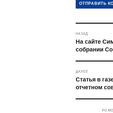
Навигация
НАЗАД
по
На сайте Си
Предыдущая
собрании С
запись:
записям
ДАЛЕЕ
Статья в га
Следующая
отчетном со
запись:
РО МОО