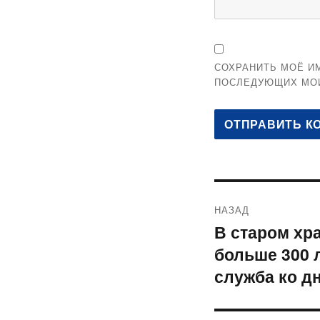
СОХРАНИТЬ МОЁ ИМ
ПОСЛЕДУЮЩИХ МО
Навигация
НАЗАД
по
В старом хр
Предыдущая
больше 300 л
запись:
записям
служба ко д