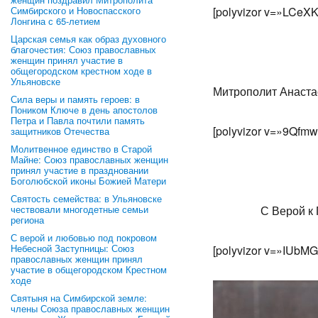
Симбирского и Новоспасского
[polyvizor v=»LCeX
Лонгина с 65-летием
Царская семья как образ духовного
благочестия: Союз православных
женщин принял участие в
общегородском крестном ходе в
Ульяновске
Митрополит Анаста
Сила веры и память героев: в
Поником Ключе в день апостолов
Петра и Павла почтили память
[polyvizor v=»9Qf
защитников Отечества
Молитвенное единство в Старой
Майне: Союз православных женщин
принял участие в праздновании
Боголюбской иконы Божией Матери
Святость семейства: в Ульяновске
чествовали многодетные семьи
С Верой к 
региона
С верой и любовью под покровом
Небесной Заступницы: Союз
[polyvizor v=»IUbM
православных женщин принял
участие в общегородском Крестном
ходе
Святыня на Симбирской земле:
члены Союза православных женщин