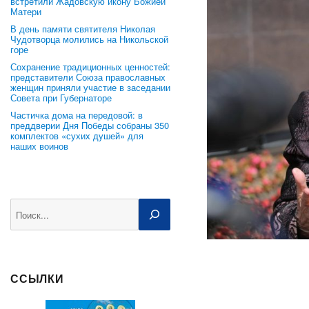
встретили Жадовскую икону Божией
Матери
В день памяти святителя Николая
Чудотворца молились на Никольской
горе
Сохранение традиционных ценностей:
представители Союза православных
женщин приняли участие в заседании
Совета при Губернаторе
Частичка дома на передовой: в
преддверии Дня Победы собраны 350
комплектов «сухих душей» для
наших воинов
Поиск
ССЫЛКИ