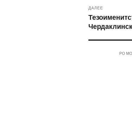
ДАЛЕЕ
Тезоименитс
Следующая
Чердаклинск
запись:
РО МОО