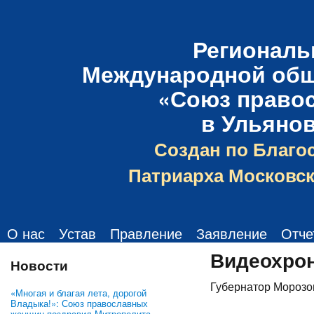
Региональ
Международной общ
«Союз право
в Ульяно
Создан по Благо
Патриарха Московск
О нас
Устав
Правление
Заявление
Отче
Видеохро
Новости
Губернатор Морозов
«Многая и благая лета, дорогой
Владыка!»: Союз православных
женщин поздравил Митрополита