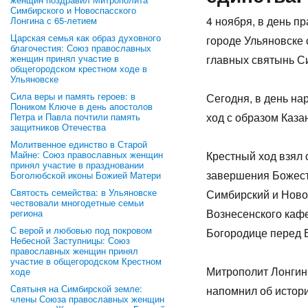
Симбирского и Новоспасского
4 ноября, в день п
Лонгина с 65-летием
Царская семья как образ духовного
городе Ульяновске
благочестия: Союз православных
женщин принял участие в
главных святынь С
общегородском крестном ходе в
Ульяновске
Сила веры и память героев: в
Сегодня, в день на
Поником Ключе в день апостолов
ход с образом Каза
Петра и Павла почтили память
защитников Отечества
Молитвенное единство в Старой
Майне: Союз православных женщин
Крестный ход взял 
принял участие в праздновании
завершения Божест
Боголюбской иконы Божией Матери
Святость семейства: в Ульяновске
Симбирский и Ново
чествовали многодетные семьи
Вознесенского каф
региона
С верой и любовью под покровом
Богородице перед 
Небесной Заступницы: Союз
православных женщин принял
участие в общегородском Крестном
Митрополит Лонгин
ходе
Святыня на Симбирской земле:
напомнил об истори
члены Союза православных женщин