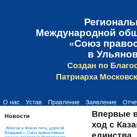
Региональ
Международной общ
«Союз право
в Ульяно
Создан по Благо
Патриарха Московск
О нас
Устав
Правление
Заявление
Отче
Впервые в
Новости
ход с Каз
«Многая и благая лета, дорогой
единства.
Владыка!»: Союз православных
женщин поздравил Митрополита