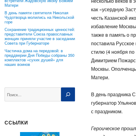
несколько веков в 
встретили Жадовскую икону Божией
Матери
как «усердную Заст
В день памяти святителя Николая
Чудотворца молились на Никольской
честь Казанской ик
горе
избавление Москвы 
Сохранение традиционных ценностей:
представители Союза православных
также в память о п
женщин приняли участие в заседании
поставила Русское 
Совета при Губернаторе
Частичка дома на передовой: в
стилю (4 ноября по
преддверии Дня Победы собраны 350
комплектов «сухих душей» для
Димитрием Пожарск
наших воинов
Москвы. Ополченцы
Матери.
Поиск
В день праздника 
губернатор Ульянов
с праздником.
ССЫЛКИ
Героическое прошл