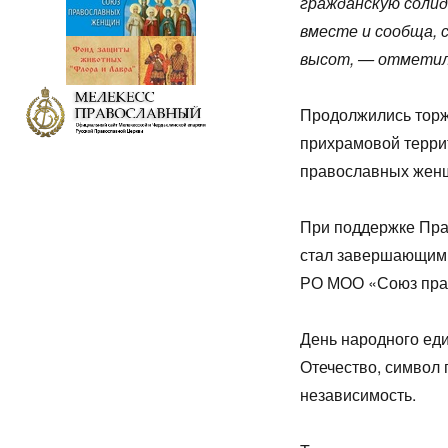
гражданскую солид
вместе и сообща,
высот, — отметил 
Продолжились торж
прихрамовой терри
православных жен
При поддержке Пра
стал завершающим 
РО МОО «Союз прав
День народного еди
Отечество, символ 
независимость.