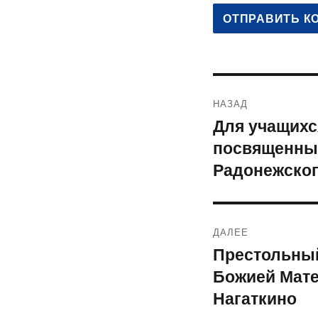
Навигация
НАЗАД
по
Для учащихс
Предыдущая
посвященны
запись:
записям
Радонежско
ДАЛЕЕ
Престольный
Следующая
Божией Мате
запись:
Нагаткино