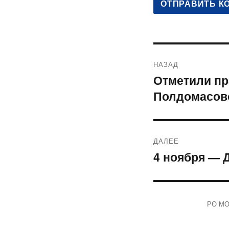
Навигация
НАЗАД
по
Отметили пр
Предыдущая
Полдомасов
запись:
записям
ДАЛЕЕ
4 ноября — 
Следующая
запись:
РО МОО