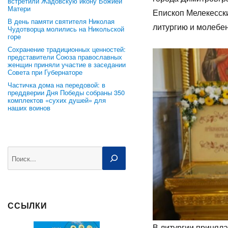
встретили Жадовскую икону Божией
Матери
Епископ Мелекесск
В день памяти святителя Николая
литургию и молебен
Чудотворца молились на Никольской
горе
Сохранение традиционных ценностей:
представители Союза православных
женщин приняли участие в заседании
Совета при Губернаторе
Частичка дома на передовой: в
преддверии Дня Победы собраны 350
комплектов «сухих душей» для
наших воинов
Поиск
ССЫЛКИ
В литургии принял