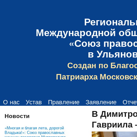
Региональ
Международной общ
«Союз право
в Ульяно
Создан по Благо
Патриарха Московск
О нас
Устав
Правление
Заявление
Отче
В Димитро
Новости
Гавриила 
«Многая и благая лета, дорогой
Владыка!»: Союз православных
женщин поздравил Митрополита