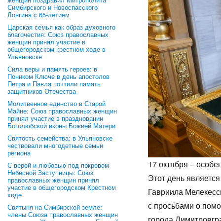
Симбирского и Новоспасского
Лонгина с 65-летием
Царская семья как образ духовного
благочестия: Союз православных
женщин принял участие в
общегородском крестном ходе в
Ульяновске
Сила веры и память героев: в
Поником Ключе в день апостолов
Петра и Павла почтили память
защитников Отечества
Молитвенное единство в Старой
Майне: Союз православных женщин
принял участие в праздновании
Боголюбской иконы Божией Матери
Святость семейства: в Ульяновске
чествовали многодетные семьи
региона
17 октября – особе
С верой и любовью под покровом
Небесной Заступницы: Союз
Этот день являетс
православных женщин принял
участие в общегородском Крестном
Гавриила Мелекесск
ходе
с просьбами о пом
Святыня на Симбирской земле:
члены Союза православных женщин
города Димитровгр