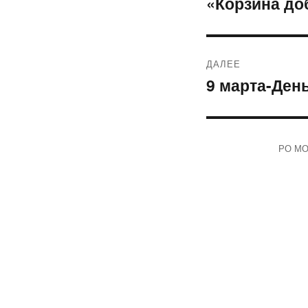
«Корзина до
Предыдущая
запись:
записям
ДАЛЕЕ
9 марта-Ден
Следующая
запись:
РО МОО