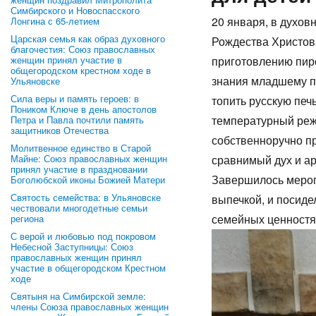
Симбирского и Новоспасского
20 января, в духов
Лонгина с 65-летием
Царская семья как образ духовного
Рождества Христова
благочестия: Союз православных
женщин принял участие в
приготовлению пиро
общегородском крестном ходе в
знания младшему п
Ульяновске
Сила веры и память героев: в
топить русскую печ
Поником Ключе в день апостолов
температурный реж
Петра и Павла почтили память
защитников Отечества
собственноручно пр
Молитвенное единство в Старой
Майне: Союз православных женщин
сравнимый дух и ар
принял участие в праздновании
Завершилось мероп
Боголюбской иконы Божией Матери
Святость семейства: в Ульяновске
выпечкой, и посиде
чествовали многодетные семьи
семейных ценностя
региона
С верой и любовью под покровом
Небесной Заступницы: Союз
православных женщин принял
участие в общегородском Крестном
ходе
Святыня на Симбирской земле:
члены Союза православных женщин