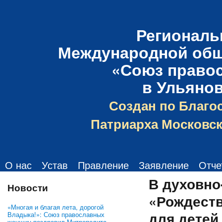
Региональ
Международной общ
«Союз право
в Ульяно
Создан по Благо
Патриарха Московск
О нас
Устав
Правление
Заявление
Отче
В духовно
Новости
«Рождеств
«Многая и благая лета, дорогой
для детей
Владыка!»: Союз православных
женщин поздравил Митрополита