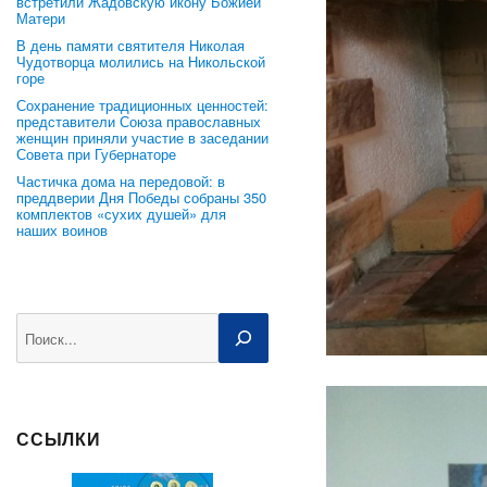
встретили Жадовскую икону Божией
Матери
В день памяти святителя Николая
Чудотворца молились на Никольской
горе
Сохранение традиционных ценностей:
представители Союза православных
женщин приняли участие в заседании
Совета при Губернаторе
Частичка дома на передовой: в
преддверии Дня Победы собраны 350
комплектов «сухих душей» для
наших воинов
Поиск
ССЫЛКИ