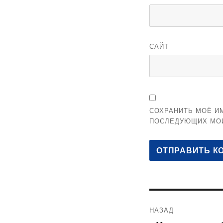
САЙТ
СОХРАНИТЬ МОЁ ИМ
ПОСЛЕДУЮЩИХ МО
Навигация
НАЗАД
по