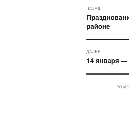
Навигация
НАЗАД
по
Праздновани
Предыдущая
районе
запись:
записям
ДАЛЕЕ
14 января —
Следующая
запись:
РО МОО