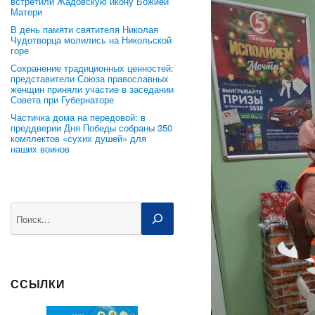
встретили Жадовскую икону Божией
Матери
В день памяти святителя Николая
Чудотворца молились на Никольской
горе
Сохранение традиционных ценностей:
представители Союза православных
женщин приняли участие в заседании
Совета при Губернаторе
Частичка дома на передовой: в
преддверии Дня Победы собраны 350
комплектов «сухих душей» для
наших воинов
Поиск
ССЫЛКИ