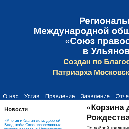
Региональ
Международной общ
«Союз право
в Ульяно
Создан по Благо
Патриарха Московск
О нас
Устав
Правление
Заявление
Отче
«Корзина 
Новости
Рождеств
«Многая и благая лета, дорогой
Владыка!»: Союз православных
По доброй традици
женщин поздравил Митрополита