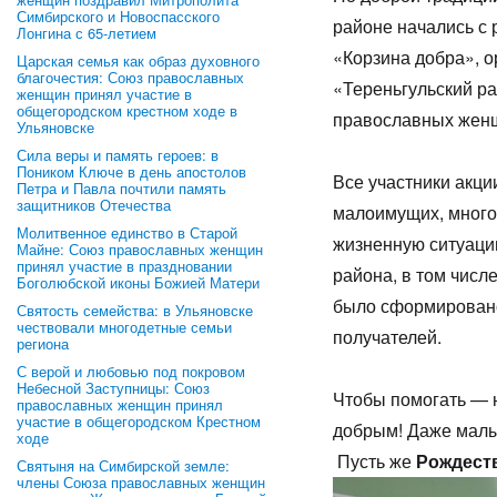
Симбирского и Новоспасского
районе начались с 
Лонгина с 65-летием
«Корзина добра», 
Царская семья как образ духовного
благочестия: Союз православных
«Тереньгульский р
женщин принял участие в
общегородском крестном ходе в
православных женщ
Ульяновске
Сила веры и память героев: в
Поником Ключе в день апостолов
Все участники акци
Петра и Павла почтили память
защитников Отечества
малоимущих, много
Молитвенное единство в Старой
жизненную ситуаци
Майне: Союз православных женщин
принял участие в праздновании
района, в том числ
Боголюбской иконы Божией Матери
было сформировано
Святость семейства: в Ульяновске
чествовали многодетные семьи
получателей.
региона
С верой и любовью под покровом
Небесной Заступницы: Союз
Чтобы помогать — н
православных женщин принял
участие в общегородском Крестном
добрым! Даже мал
ходе
Пусть же
Рождест
Святыня на Симбирской земле:
члены Союза православных женщин