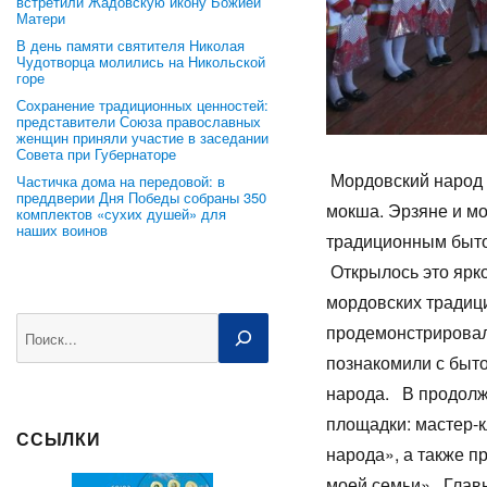
встретили Жадовскую икону Божией
Матери
В день памяти святителя Николая
Чудотворца молились на Никольской
горе
Сохранение традиционных ценностей:
представители Союза православных
женщин приняли участие в заседании
Совета при Губернаторе
Мордовский народ п
Частичка дома на передовой: в
преддверии Дня Победы собраны 350
мокша. Эрзяне и м
комплектов «сухих душей» для
наших воинов
традицио
Открылось это ярк
мордовских традиц
Поиск
продемонстрировал
познакомили с быт
народа. В продолж
площадки: мастер-
ССЫЛКИ
народа», а также п
моей семьи». Глав