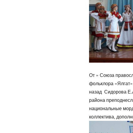
От » Союза право
фольклора «Ялгат»
назад Сидорова Е.
района преподнесл
национальные морд
коллектива, дополн