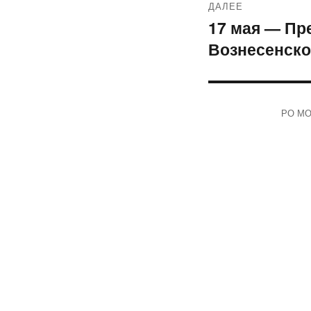
ДАЛЕЕ
17 мая — Пр
Следующая
Вознесенско
запись:
РО МОО