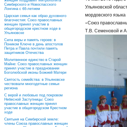
Симбирского и Новоспасского
Ульяновской облас
Лонгина с 65-летием
мордовского языка
Царская семья как образ духовного
благочестия: Союз православных
«Союз православны
женщин принял участие в
общегородском крестном ходе в
Т.В. Семеновой и
Ульяновске
Сила веры и память героев: в
Поником Ключе в день апостолов
Петра и Павла почтили память
защитников Отечества
Молитвенное единство в Старой
Майне: Союз православных женщин
принял участие в праздновании
Боголюбской иконы Божией Матери
Святость семейства: в Ульяновске
чествовали многодетные семьи
региона
С верой и любовью под покровом
Небесной Заступницы: Союз
православных женщин принял
участие в общегородском Крестном
ходе
Святыня на Симбирской земле:
члены Союза православных женщин