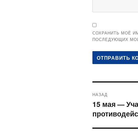
СОХРАНИТЬ МОЁ ИМ
ПОСЛЕДУЮЩИХ МО
Навигация
НАЗАД
по
15 мая — Уч
Предыдущая
противодей
запись:
записям