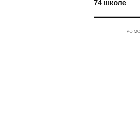
74 школе
запись:
РО МОО