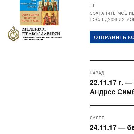
СОХРАНИТЬ МОЁ ИМ
ПОСЛЕДУЮЩИХ МО
Навигация
НАЗАД
по
22.11.17 г. 
Предыдущая
Андрее Сим
запись:
записям
ДАЛЕЕ
24.11.17 — 
Следующая