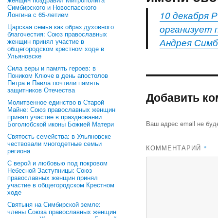
Симбирского и Новоспасского
10 декабря 
Лонгина с 65-летием
Царская семья как образ духовного
организует 
благочестия: Союз православных
Андрея Симб
женщин принял участие в
общегородском крестном ходе в
Ульяновске
Сила веры и память героев: в
Поником Ключе в день апостолов
Петра и Павла почтили память
защитников Отечества
Добавить ко
Молитвенное единство в Старой
Майне: Союз православных женщин
принял участие в праздновании
Ваш адрес email не буд
Боголюбской иконы Божией Матери
Святость семейства: в Ульяновске
чествовали многодетные семьи
КОММЕНТАРИЙ
*
региона
С верой и любовью под покровом
Небесной Заступницы: Союз
православных женщин принял
участие в общегородском Крестном
ходе
Святыня на Симбирской земле:
члены Союза православных женщин