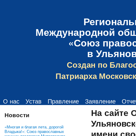
Региональ
Международной общ
«Союз право
в Ульяно
Создан по Благо
Патриарха Московск
О нас
Устав
Правление
Заявление
Отче
На сайте 
Новости
Ульяновск
«Многая и благая лета, дорогой
имени св
Владыка!»: Союз православных
женщин поздравил Митрополита